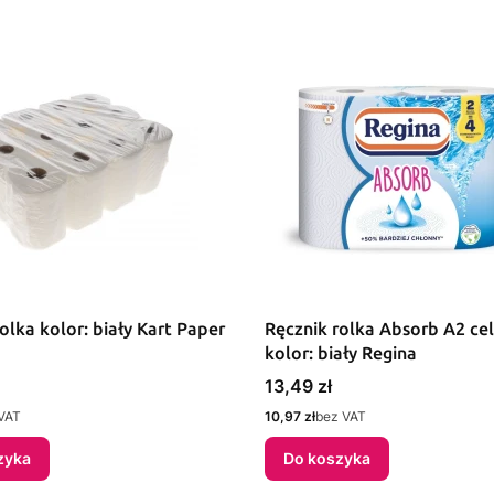
olka kolor: biały Kart Paper
Ręcznik rolka Absorb A2 ce
kolor: biały Regina
Cena
13,49 zł
Cena
VAT
10,97 zł
bez VAT
zyka
Do koszyka