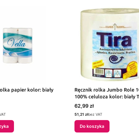
olka papier kolor: biały
Ręcznik rolka Jumbo Role 
100% celuloza kolor: biały T
Cena
62,99 zł
Cena
VAT
51,21 zł
bez VAT
zyka
Do koszyka