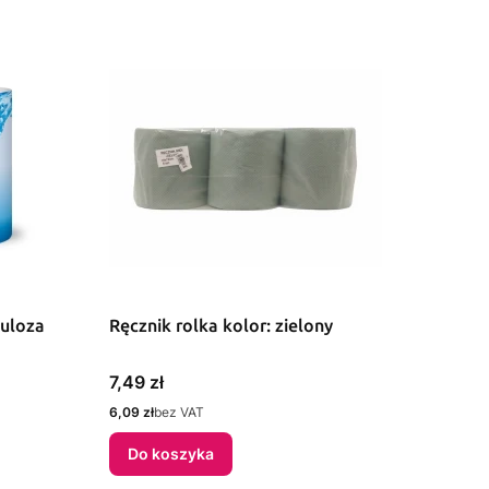
luloza
Ręcznik rolka kolor: zielony
Cena
7,49 zł
Cena
6,09 zł
bez VAT
Do koszyka