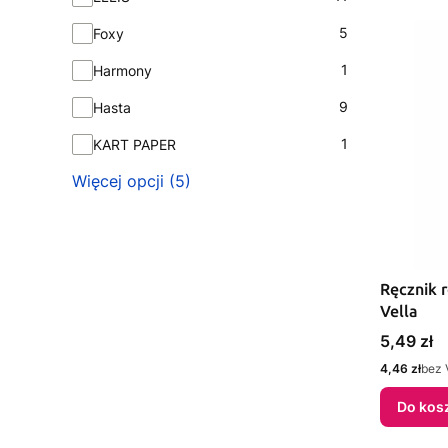
5
Foxy
1
Harmony
9
Hasta
1
KART PAPER
Więcej opcji (5)
Ręcznik r
Vella
Cena
5,49 zł
Cena
4,46 zł
bez 
Do kos