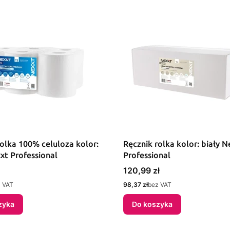
rolka 100% celuloza kolor:
Ręcznik rolka kolor: biały N
xt Professional
Professional
Cena
120,99 zł
Cena
 VAT
98,37 zł
bez VAT
zyka
Do koszyka