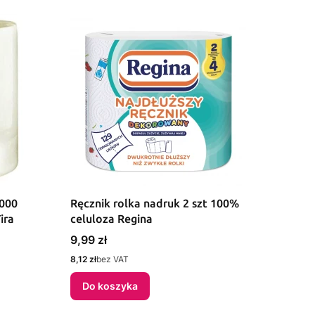
1000
Ręcznik rolka nadruk 2 szt 100%
ira
celuloza Regina
Cena
9,99 zł
Cena
8,12 zł
bez VAT
Do koszyka