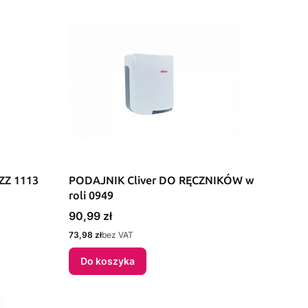
 ZZ 1113
PODAJNIK Cliver DO RĘCZNIKÓW w
roli 0949
Cena
90,99 zł
Cena
73,98 zł
bez VAT
Do koszyka