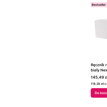
Bestseller
Ręcznik 
biały Nex
Cena
145,49 z
Cena
118,28 zł
be
Do kos