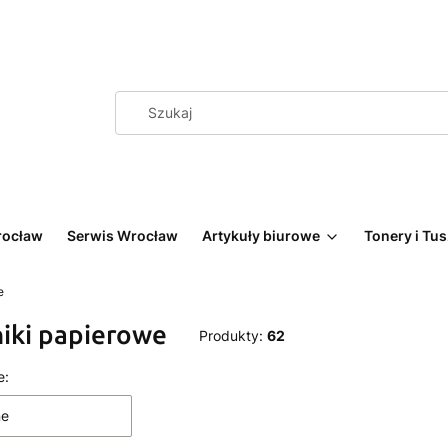
rocław
Serwis Wrocław
Artykuły biurowe
Tonery i Tu
e
iki papierowe
Produkty:
62
 produktów
e:
ne