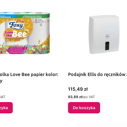
rolka Love Bee papier kolor:
Podajnik Ellis do ręczników
xy
Cena
115,49 zł
Cena
VAT
93,89 zł
bez VAT
zyka
Do koszyka