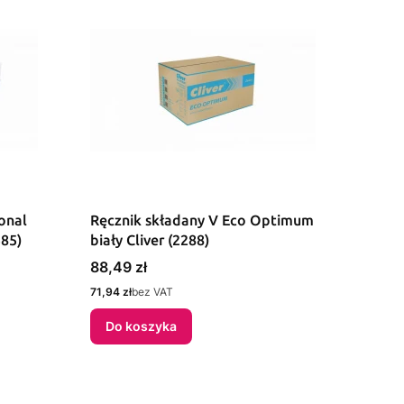
onal
Ręcznik składany V Eco Optimum
585)
biały Cliver (2288)
Cena
88,49 zł
Cena
71,94 zł
bez VAT
Do koszyka