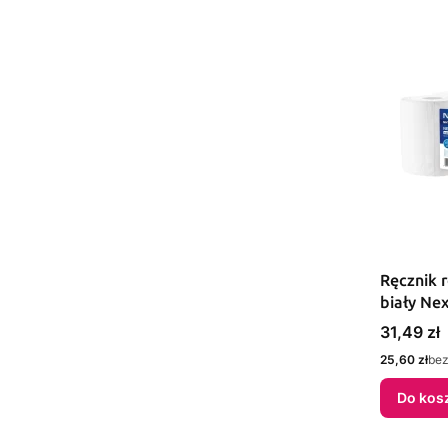
Ręcznik 
biały Nex
Cena
31,49 zł
Cena
25,60 zł
bez
Do kos