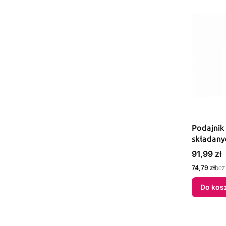
Podajnik
składany
Cena
91,99 zł
Cena
74,79 zł
bez
Do kos