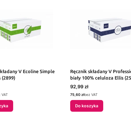
składany V Ecoline Simple
Ręcznik składany V Professi
s (2899)
biały 100% celuloza Ellis (2
Cena
92,99 zł
Cena
z VAT
75,60 zł
bez VAT
zyka
Do koszyka