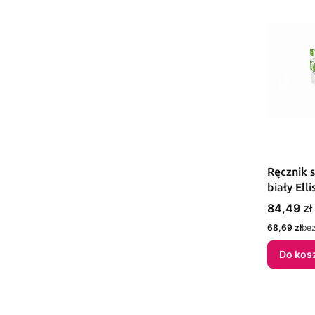
Ręcznik 
biały Elli
Cena
84,49 zł
Cena
68,69 zł
be
Do kos