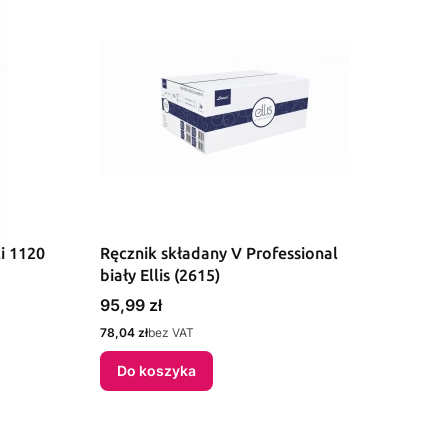
i 1120
Ręcznik składany V Professional
biały Ellis (2615)
Cena
95,99 zł
Cena
78,04 zł
bez VAT
Do koszyka