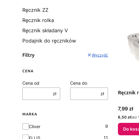
Ręcznik ZZ
Ręcznik rolka
Ręcznik składany V
Podajnik do ręczników
Filtry
Wyczyść
CENA
Cena od
Cena do
Ręcznik r
zł
zł
Cena
7,99 zł
MARKA
Cena
6,50 zł
bez 
Marka
9
Cliver
Do kos
11
ELLIS