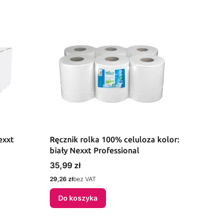
exxt
Ręcznik rolka 100% celuloza kolor:
biały Nexxt Professional
Cena
35,99 zł
Cena
29,26 zł
bez VAT
Do koszyka