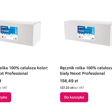
rolka 100% celuloza kolor:
Ręcznik rolka 100% celuloza
xt Professional
biały Nexxt Professional
Cena
ł
156,49 zł
Cena
z VAT
127,23 zł
bez VAT
zyka
Do koszyka