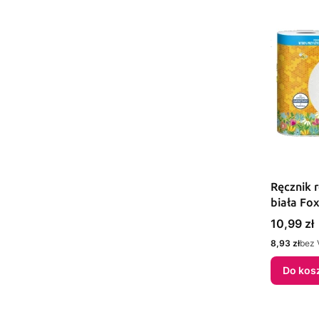
Ręcznik 
biała Fo
Cena
10,99 zł
Cena
8,93 zł
bez 
Do kos