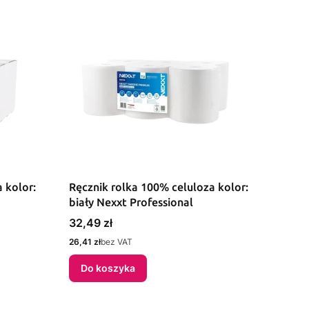
 kolor:
Ręcznik rolka 100% celuloza kolor:
biały Nexxt Professional
Cena
32,49 zł
Cena
26,41 zł
bez VAT
Do koszyka