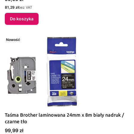
Cena
81,29 zł
bez VAT
Do koszyka
Nowość
Taśma Brother laminowana 24mm x 8m biały nadruk /
czarne tło
Cena
99,99 zł