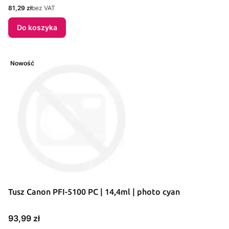
Cena
81,29 zł
bez VAT
Do koszyka
Nowość
Tusz Canon PFI-5100 PC | 14,4ml | photo cyan
Cena
93,99 zł