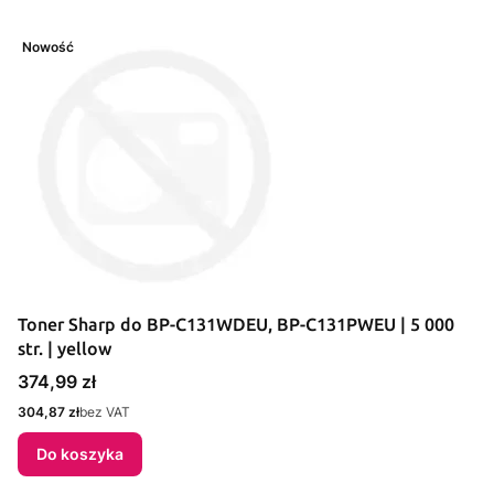
Nowość
Toner Sharp do BP-C131WDEU, BP-C131PWEU | 5 000
str. | yellow
Cena
374,99 zł
Cena
304,87 zł
bez VAT
Do koszyka