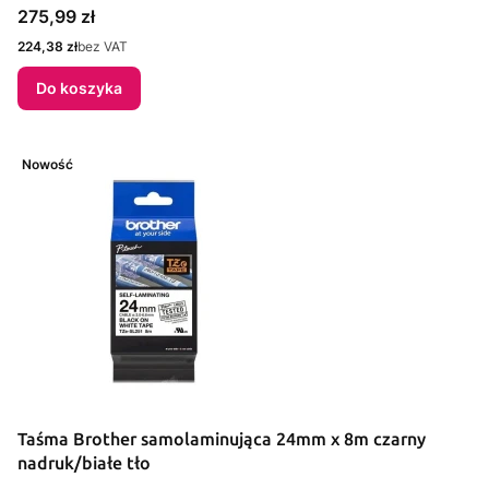
Cena
275,99 zł
Cena
224,38 zł
bez VAT
Do koszyka
Nowość
Taśma Brother samolaminująca 24mm x 8m czarny
nadruk/białe tło