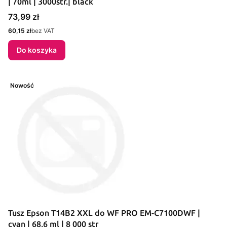
| 70ml | 3000str.| black
Cena
73,99 zł
Cena
60,15 zł
bez VAT
Do koszyka
Nowość
Tusz Epson T14B2 XXL do WF PRO EM-C7100DWF |
cyan | 68,6 ml | 8 000 str