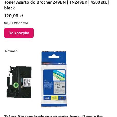
Toner Asarto do Brother 249BN | TN249BK | 4500 str. |
black
Cena
120,99 zł
Cena
98,37 zł
bez VAT
Do koszyka
Nowość
Taśma Brother laminowana metaliczna 12mm x 8m