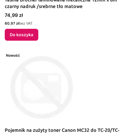
czarny nadruk /srebrne tło matowe
Cena
74,99 zł
Cena
60,97 zł
bez VAT
Do koszyka
Nowość
Pojemnik na zużyty toner Canon MC32 do TC-20/TC-