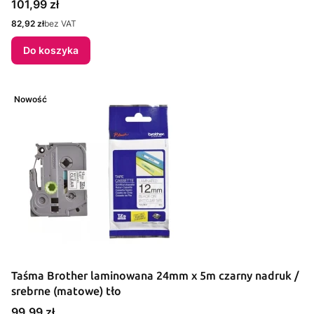
Cena
101,99 zł
Cena
82,92 zł
bez VAT
Do koszyka
Nowość
Taśma Brother laminowana 24mm x 5m czarny nadruk /
srebrne (matowe) tło
Cena
99,99 zł