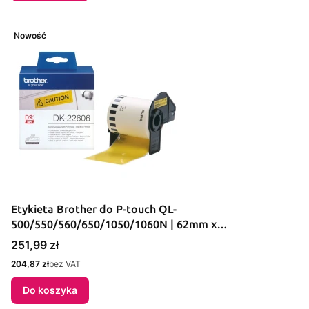
Nowość
Etykieta Brother do P-touch QL-
500/550/560/650/1050/1060N | 62mm x
15.24mDK22606
Cena
251,99 zł
Cena
204,87 zł
bez VAT
Do koszyka