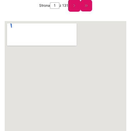
Strona
z 131
Przejdź do ostatniej s