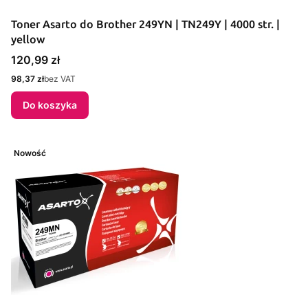
Toner Asarto do Brother 249YN | TN249Y | 4000 str. |
yellow
Cena
120,99 zł
Cena
98,37 zł
bez VAT
Do koszyka
Nowość