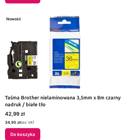
Nowość
Taśma Brother nielaminowana 3,5mm x 8m czarny
nadruk / białe tło
Cena
42,99 zł
Cena
34,95 zł
bez VAT
Do koszyka