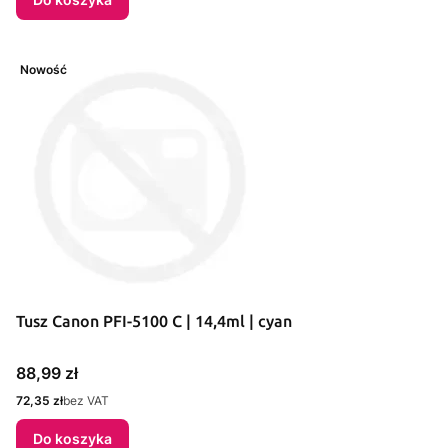
Nowość
Tusz Canon PFI-5100 C | 14,4ml | cyan
Cena
88,99 zł
Cena
72,35 zł
bez VAT
Do koszyka