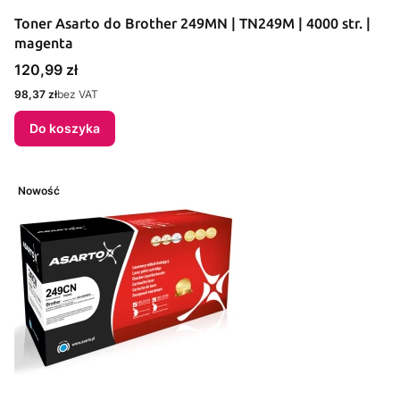
Toner Asarto do Brother 249MN | TN249M | 4000 str. |
magenta
Cena
120,99 zł
Cena
98,37 zł
bez VAT
Do koszyka
Nowość