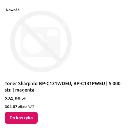
Nowość
Toner Sharp do BP-C131WDEU, BP-C131PWEU | 5 000
str. | magenta
Cena
374,99 zł
Cena
304,87 zł
bez VAT
Do koszyka