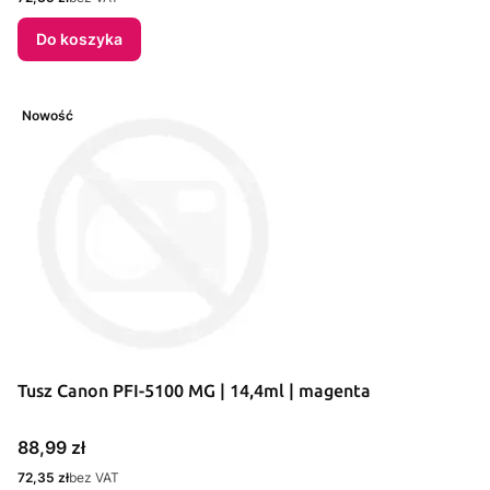
Do koszyka
Nowość
Tusz Canon PFI-5100 MG | 14,4ml | magenta
Cena
88,99 zł
Cena
72,35 zł
bez VAT