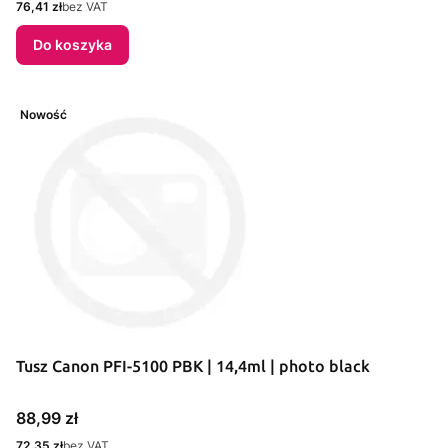
Cena
76,41 zł
bez VAT
Do koszyka
Nowość
Tusz Canon PFI-5100 PBK | 14,4ml | photo black
Cena
88,99 zł
Cena
72,35 zł
bez VAT