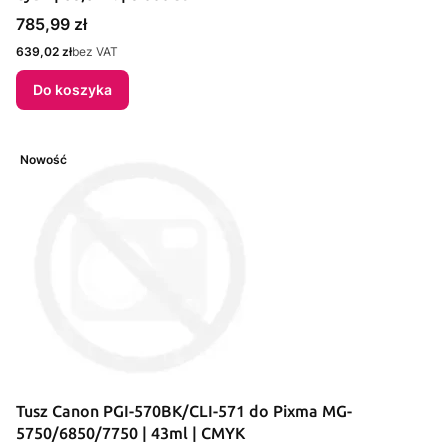
Cena
785,99 zł
Cena
639,02 zł
bez VAT
Do koszyka
Nowość
Tusz Canon PGI-570BK/CLI-571 do Pixma MG-
5750/6850/7750 | 43ml | CMYK