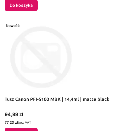
Do koszyka
Nowość
Tusz Canon PFI-5100 MBK | 14,4ml | matte black
Cena
94,99 zł
Cena
77,23 zł
bez VAT