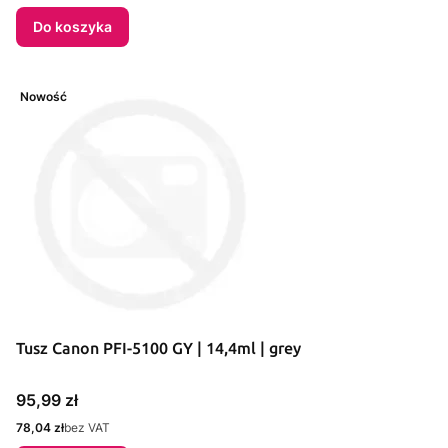
Do koszyka
Nowość
Tusz Canon PFI-5100 GY | 14,4ml | grey
Cena
95,99 zł
Cena
78,04 zł
bez VAT