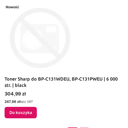
Nowość
Toner Sharp do BP-C131WDEU, BP-C131PWEU | 6 000
str. | black
Cena
304,99 zł
Cena
247,96 zł
bez VAT
Do koszyka