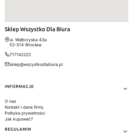
Sklep Wszystko Dla Biura
Adres:
ul. Wałbrzyska 43a
52-314 Wrocław
717142223
sklep@wszystkodlabiura.pl
Linki w stopce
INFORMACJE
O nas
Kontakt i dane firmy
Polityka prywatności
Jak kupować?
REGULAMIN