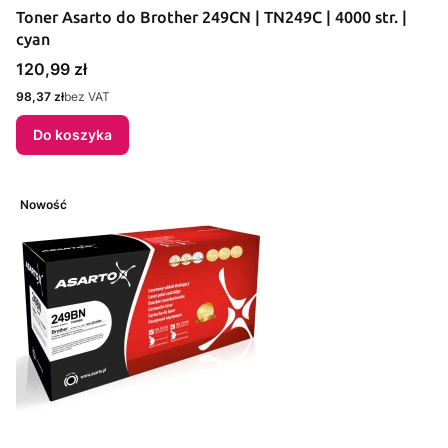
Toner Asarto do Brother 249CN | TN249C | 4000 str. |
cyan
Cena
120,99 zł
Cena
98,37 zł
bez VAT
Do koszyka
Nowość