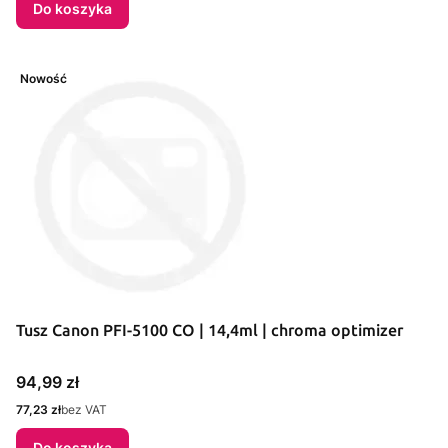
Do koszyka
Nowość
Tusz Canon PFI-5100 CO | 14,4ml | chroma optimizer
Cena
94,99 zł
Cena
77,23 zł
bez VAT
Do koszyka