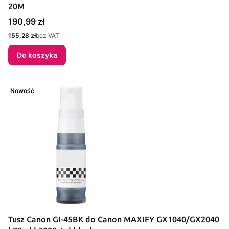
20M
Cena
190,99 zł
Cena
155,28 zł
bez VAT
Do koszyka
Nowość
Tusz Canon GI-45BK do Canon MAXIFY GX1040/GX2040