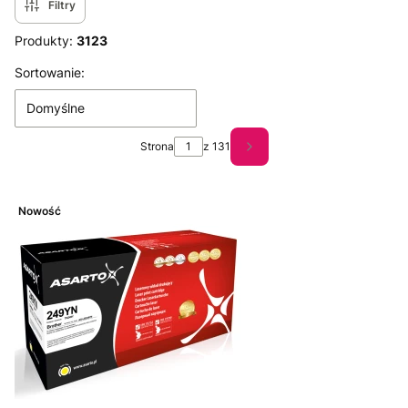
Filtry
Produkty:
3123
Lista produktów
Sortowanie:
Domyślne
Strona
z 131
Następne produkty
Nowość