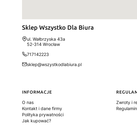
Sklep Wszystko Dla Biura
Adres:
ul. Wałbrzyska 43a
52-314 Wrocław
717142223
sklep@wszystkodlabiura.pl
Linki w stopce
INFORMACJE
REGULA
O nas
Zwroty i r
Kontakt i dane firmy
Regulamin
Polityka prywatności
Jak kupować?