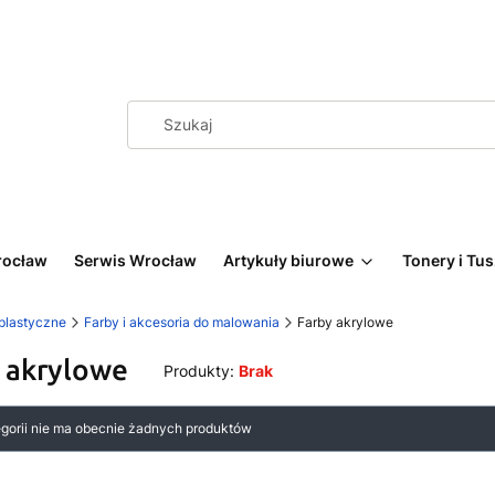
rocław
Serwis Wrocław
Artykuły biurowe
Tonery i Tu
 plastyczne
Farby i akcesoria do malowania
Farby akrylowe
 akrylowe
Produkty:
Brak
 produktów
egorii nie ma obecnie żadnych produktów