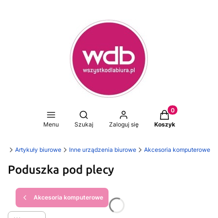
Produkty w koszy
Otwórz wyszukiwarkę
Menu
Szukaj
Zaloguj się
Koszyk
ura
Artykuły biurowe
Inne urządzenia biurowe
Akcesoria komputerowe
Poduszka pod plecy
Akcesoria komputerowe