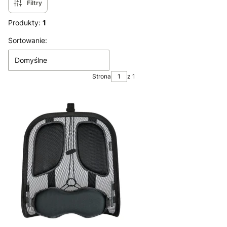
Filtry
Produkty:
1
Lista produktów
Sortowanie:
Domyślne
Strona
z 1