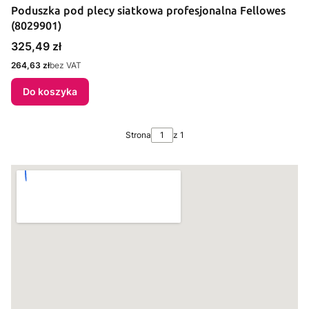
Poduszka pod plecy siatkowa profesjonalna Fellowes
(8029901)
Cena
325,49 zł
Cena
264,63 zł
bez VAT
Do koszyka
Strona
z 1