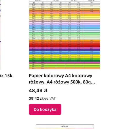
ix 15k.
Papier kolorowy A4 kolorowy
różowy, A4 różowy 500k. 80g
Trophee (xca41997)
Cena
48,49 zł
Cena
39,42 zł
bez VAT
Do koszyka