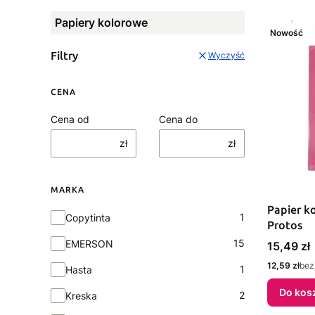
Papiery kolorowe
Nowość
Filtry
Wyczyść
CENA
Cena od
Cena do
zł
zł
MARKA
Papier k
Marka
1
Copytinta
Protos
15
EMERSON
Cena
15,49 zł
Cena
12,59 zł
bez
1
Hasta
Do kos
2
Kreska