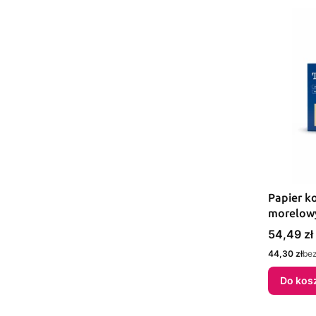
Papier k
morelowy
Trophee 
Cena
54,49 zł
Cena
44,30 zł
be
Do kos