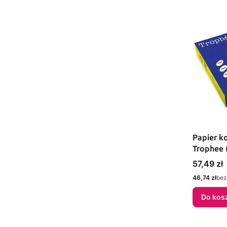
Papier k
Trophee 
Cena
57,49 zł
Cena
46,74 zł
bez
Do kos