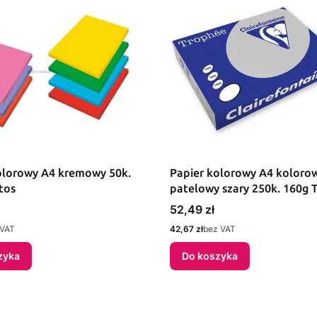
olorowy A4 kremowy 50k.
Papier kolorowy A4 koloro
tos
patelowy szary 250k. 160g 
(xca41009)
Cena
52,49 zł
Cena
 VAT
42,67 zł
bez VAT
zyka
Do koszyka