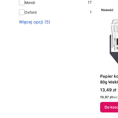
17
Mondi
Nowość
1
Oxford
Więcej opcji (5)
Papier k
80g Wekt
Cena
13,49 zł
Cena
10,97 zł
bez
Do kos