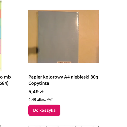
io mix
Papier kolorowy A4 niebieski 80g
684)
Copytinta
Cena
5,49 zł
Cena
4,46 zł
bez VAT
Do koszyka