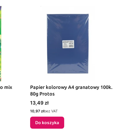
io mix
Papier kolorowy A4 granatowy 100k.
80g Protos
Cena
13,49 zł
Cena
10,97 zł
bez VAT
Do koszyka