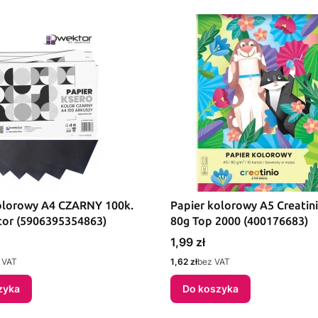
olorowy A4 CZARNY 100k.
Papier kolorowy A5 Creatin
or (5906395354863)
80g Top 2000 (400176683)
Cena
1,99 zł
Cena
 VAT
1,62 zł
bez VAT
zyka
Do koszyka