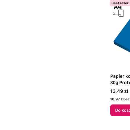
Bestseller
Papier k
80g Prot
Cena
13,49 zł
Cena
10,97 zł
bez
Do kos