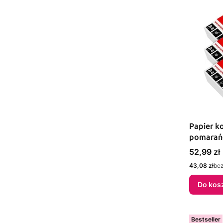
Papier k
pomarań
(xem408
Cena
52,99 zł
Cena
43,08 zł
be
Do kos
Bestseller