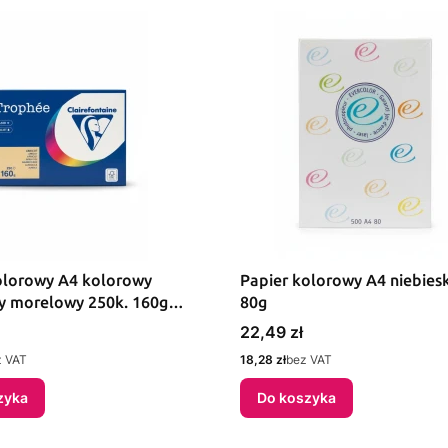
olorowy A4 kolorowy
Papier kolorowy A4 niebies
 morelowy 250k. 160g
80g
(xca41011)
Cena
22,49 zł
Cena
z VAT
18,28 zł
bez VAT
zyka
Do koszyka