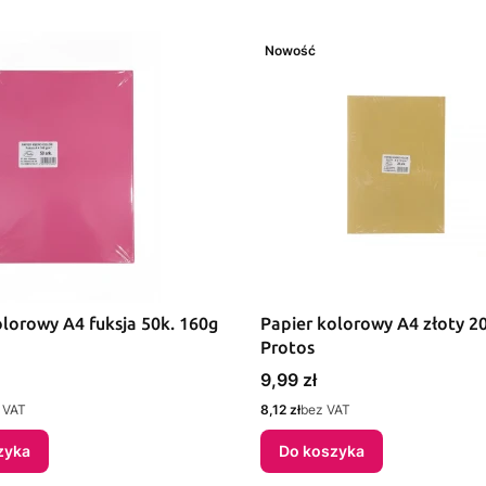
Nowość
olorowy A4 fuksja 50k. 160g
Papier kolorowy A4 złoty 2
Protos
Cena
9,99 zł
Cena
 VAT
8,12 zł
bez VAT
zyka
Do koszyka