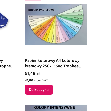
wy
Papier kolorowy A4 kolorowy
Trophee
kremowy 250k. 160g Trophee
(xca41040)
Cena
51,49 zł
Cena
41,86 zł
bez VAT
Do koszyka