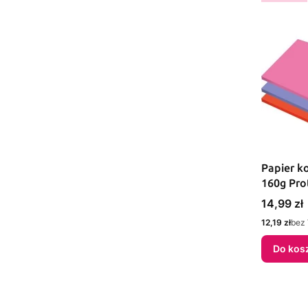
Papier k
160g Pro
Cena
14,99 zł
Cena
12,19 zł
bez
Do kos