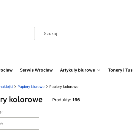
rocław
Serwis Wrocław
Artykuły biurowe
Tonery i Tu
 naklejki
Papiery biurowe
Papiery kolorowe
ry kolorowe
Produkty:
166
 produktów
e:
ne