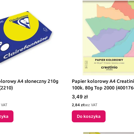
olorowy A4 słoneczny 210g
Papier kolorowy A4 Creatin
(2210)
100k. 80g Top 2000 (400176
Cena
3,49 zł
Cena
 VAT
2,84 zł
bez VAT
zyka
Do koszyka