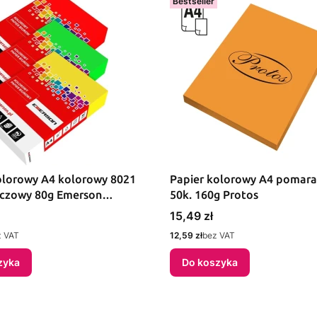
Bestseller
olorowy A4 kolorowy 8021
Papier kolorowy A4 pomar
czowy 80g Emerson
50k. 160g Protos
021)
Cena
15,49 zł
Cena
z VAT
12,59 zł
bez VAT
zyka
Do koszyka