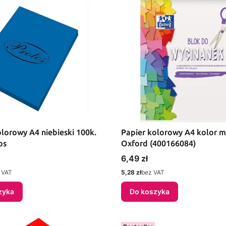
olorowy A4 niebieski 100k.
Papier kolorowy A4 kolor m
os
Oxford (400166084)
Cena
6,49 zł
Cena
 VAT
5,28 zł
bez VAT
zyka
Do koszyka