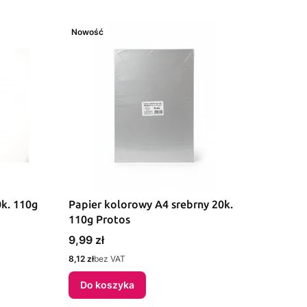
Nowość
0k. 110g
Papier kolorowy A4 srebrny 20k.
110g Protos
Cena
9,99 zł
Cena
8,12 zł
bez VAT
Do koszyka