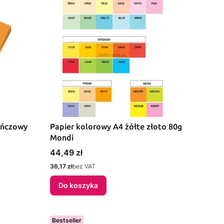
ańczowy
Papier kolorowy A4 żółte złoto 80g
Mondi
Cena
44,49 zł
Cena
36,17 zł
bez VAT
Do koszyka
Bestseller