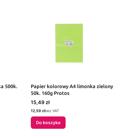
ka 500k.
Papier kolorowy A4 limonka zielony
50k. 160g Protos
Cena
15,49 zł
Cena
12,59 zł
bez VAT
Do koszyka