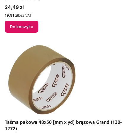
Cena
24,49 zł
Cena
19,91 zł
bez VAT
Do koszyka
Taśma pakowa 48x50 [mm x yd] brązowa Grand (130-
1272)