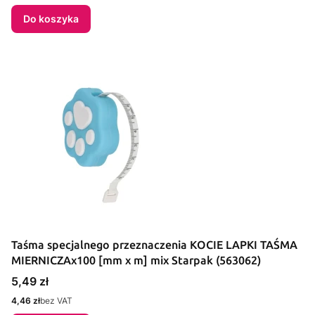
Do koszyka
Taśma specjalnego przeznaczenia KOCIE LAPKI TAŚMA
MIERNICZAx100 [mm x m] mix Starpak (563062)
Cena
5,49 zł
Cena
4,46 zł
bez VAT