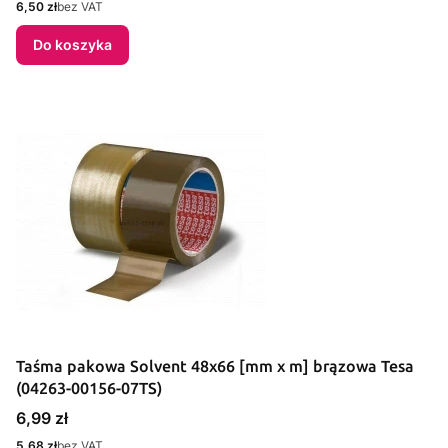
Cena
6,50 zł
bez VAT
Do koszyka
Taśma pakowa Solvent 48x66 [mm x m] brązowa Tesa
(04263-00156-07TS)
Cena
6,99 zł
Cena
5,68 zł
bez VAT