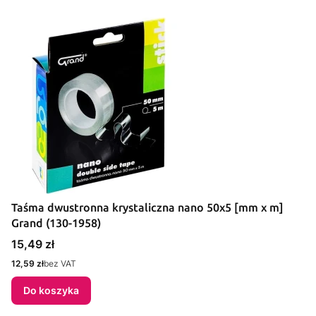
Taśma dwustronna krystaliczna nano 50x5 [mm x m]
Grand (130-1958)
Cena
15,49 zł
Cena
12,59 zł
bez VAT
Do koszyka