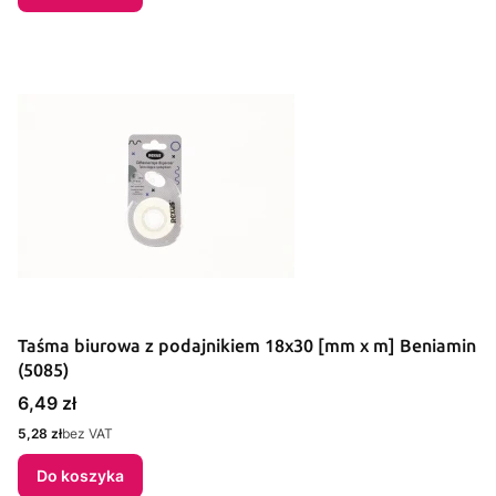
Taśma biurowa z podajnikiem 18x30 [mm x m] Beniamin
(5085)
Cena
6,49 zł
Cena
5,28 zł
bez VAT
Do koszyka