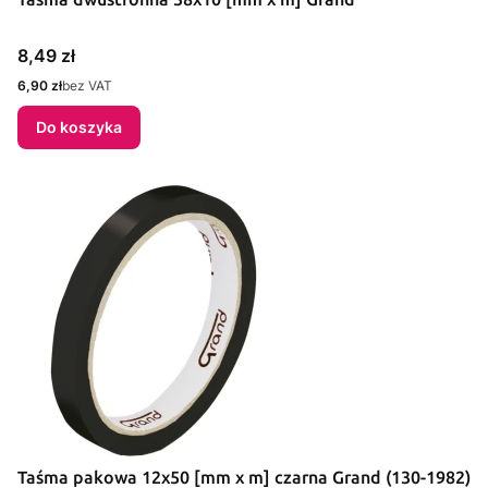
Cena
8,49 zł
Cena
6,90 zł
bez VAT
Do koszyka
Taśma pakowa 12x50 [mm x m] czarna Grand (130-1982)