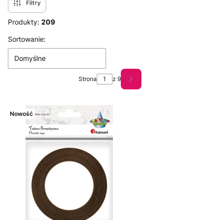
Filtry
Produkty:
209
Lista produktów
Sortowanie:
Domyślne
Strona
z 9
Następne produkty
Nowość