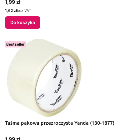
Cena
1,99 zł
Cena
1,62 zł
bez VAT
Do koszyka
Bestseller
Taśma pakowa przezroczysta Yanda (130-1877)
Cena
1,99 zł