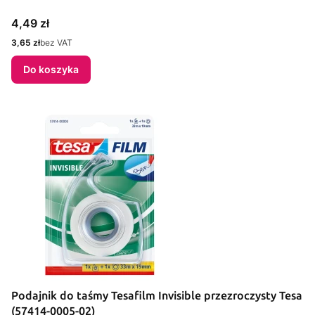
Cena
4,49 zł
Cena
3,65 zł
bez VAT
Do koszyka
Podajnik do taśmy Tesafilm Invisible przezroczysty Tesa
(57414-0005-02)