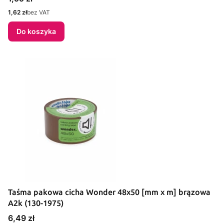
Cena
1,62 zł
bez VAT
Do koszyka
Taśma pakowa cicha Wonder 48x50 [mm x m] brązowa
A2k (130-1975)
Cena
6,49 zł