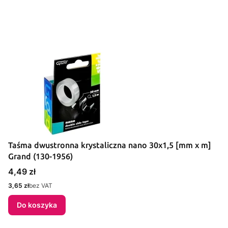
Taśma dwustronna krystaliczna nano 30x1,5 [mm x m]
Grand (130-1956)
Cena
4,49 zł
Cena
3,65 zł
bez VAT
Do koszyka