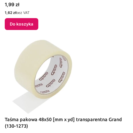
Cena
1,99 zł
Cena
1,62 zł
bez VAT
Do koszyka
Taśma pakowa 48x50 [mm x yd] transparentna Grand
(130-1273)