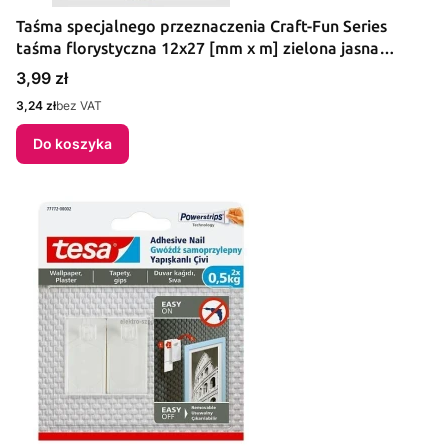
Taśma specjalnego przeznaczenia Craft-Fun Series
taśma florystyczna 12x27 [mm x m] zielona jasna
Titanum (321/12)
Cena
3,99 zł
Cena
3,24 zł
bez VAT
Do koszyka