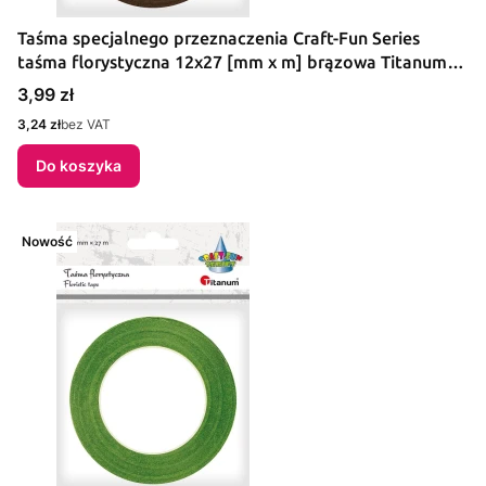
Taśma specjalnego przeznaczenia Craft-Fun Series
taśma florystyczna 12x27 [mm x m] brązowa Titanum
(303/12)
Cena
3,99 zł
Cena
3,24 zł
bez VAT
Do koszyka
Nowość