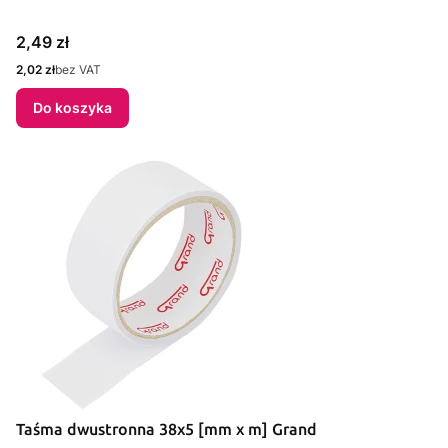
Cena
2,49 zł
Cena
2,02 zł
bez VAT
Do koszyka
Taśma dwustronna 38x5 [mm x m] Grand