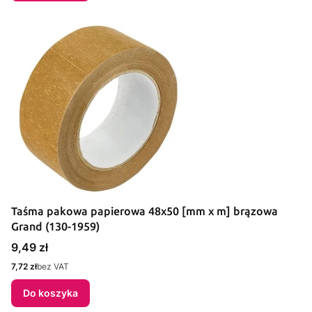
Taśma pakowa papierowa 48x50 [mm x m] brązowa
Grand (130-1959)
Cena
9,49 zł
Cena
7,72 zł
bez VAT
Do koszyka