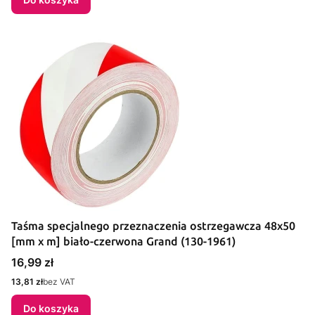
Taśma specjalnego przeznaczenia ostrzegawcza 48x50
[mm x m] biało-czerwona Grand (130-1961)
Cena
16,99 zł
Cena
13,81 zł
bez VAT
Do koszyka