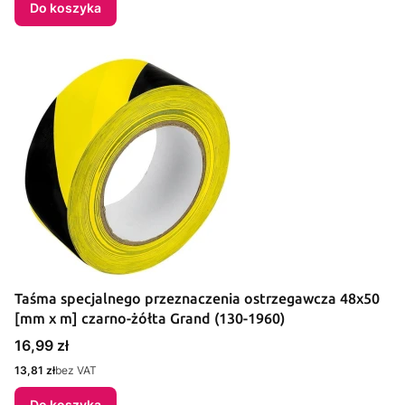
Do koszyka
Taśma specjalnego przeznaczenia ostrzegawcza 48x50
[mm x m] czarno-żółta Grand (130-1960)
Cena
16,99 zł
Cena
13,81 zł
bez VAT
Do koszyka