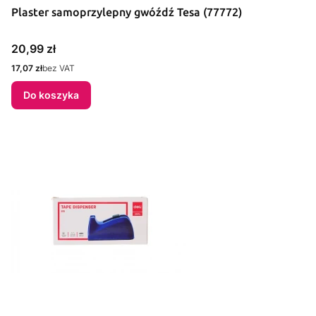
Plaster samoprzylepny gwóźdź Tesa (77772)
Cena
20,99 zł
Cena
17,07 zł
bez VAT
Do koszyka