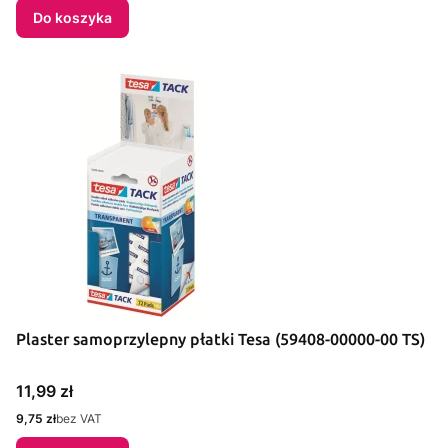
Do koszyka
Plaster samoprzylepny płatki Tesa (59408-00000-00 TS)
Cena
11,99 zł
Cena
9,75 zł
bez VAT