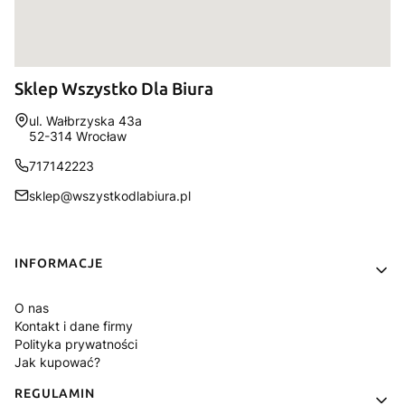
Sklep Wszystko Dla Biura
Adres:
ul. Wałbrzyska 43a
52-314 Wrocław
717142223
sklep@wszystkodlabiura.pl
Linki w stopce
INFORMACJE
O nas
Kontakt i dane firmy
Polityka prywatności
Jak kupować?
REGULAMIN