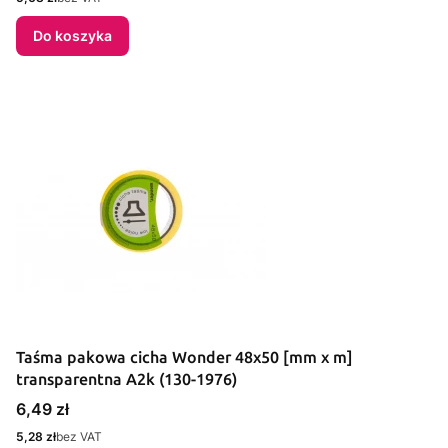
Do koszyka
Taśma pakowa cicha Wonder 48x50 [mm x m]
transparentna A2k (130-1976)
Cena
6,49 zł
Cena
5,28 zł
bez VAT