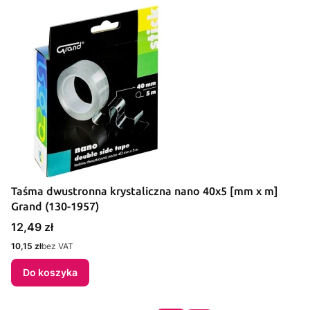
Taśma dwustronna krystaliczna nano 40x5 [mm x m]
Grand (130-1957)
Cena
12,49 zł
Cena
10,15 zł
bez VAT
Do koszyka