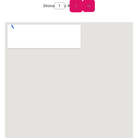
Strona
z 9
Przejdź do ostatniej st