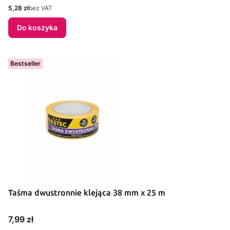
Cena
5,28 zł
bez VAT
Do koszyka
Bestseller
Taśma dwustronnie klejąca 38 mm x 25 m
Cena
7,99 zł