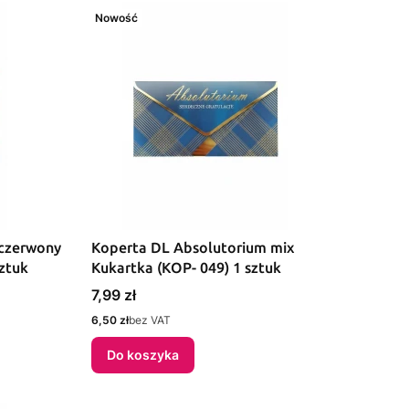
Nowość
 czerwony
Koperta DL Absolutorium mix
sztuk
Kukartka (KOP- 049) 1 sztuk
Cena
7,99 zł
Cena
6,50 zł
bez VAT
Do koszyka