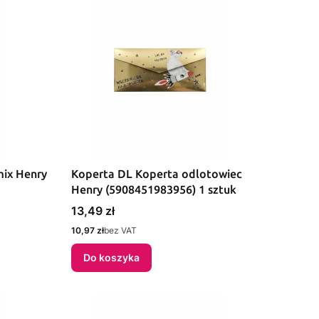
mix Henry
Koperta DL Koperta odlotowiec
Henry (5908451983956) 1 sztuk
Cena
13,49 zł
Cena
10,97 zł
bez VAT
Do koszyka