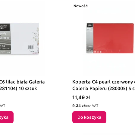
Nowość
6 lilac biała Galeria
Koperta C4 pearl czerwony
(281104) 10 sztuk
Galeria Papieru (280005) 5 
Cena
11,49 zł
Cena
VAT
9,34 zł
bez VAT
zyka
Do koszyka