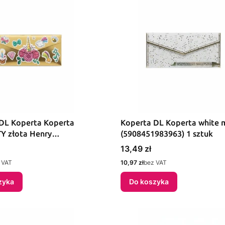
DL Koperta Koperta
Koperta DL Koperta white 
Y złota Henry
(5908451983963) 1 sztuk
983949) 1 sztuk
Cena
13,49 zł
Cena
 VAT
10,97 zł
bez VAT
zyka
Do koszyka