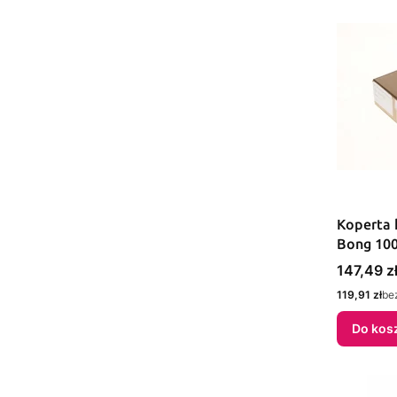
Koperta 
Bong 100
Cena
147,49 z
Cena
119,91 zł
be
Do kos