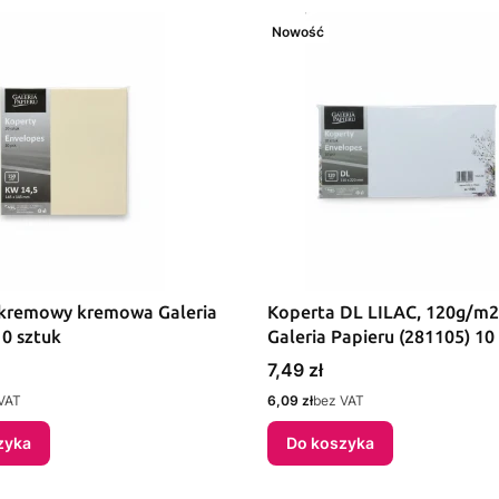
Nowość
kremowy kremowa Galeria
Koperta DL LILAC, 120g/m2
10 sztuk
Galeria Papieru (281105) 10
Cena
7,49 zł
Cena
VAT
6,09 zł
bez VAT
zyka
Do koszyka