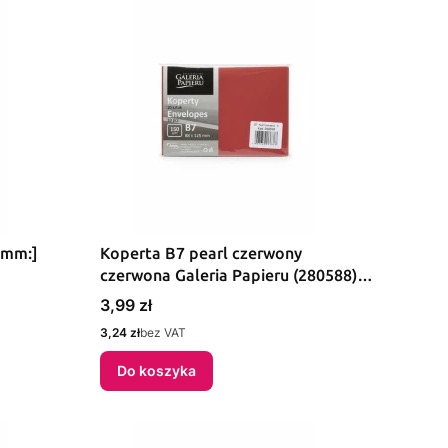
[mm:]
Koperta B7 pearl czerwony
czerwona Galeria Papieru (280588)
10 sztuk
Cena
3,99 zł
Cena
3,24 zł
bez VAT
Do koszyka