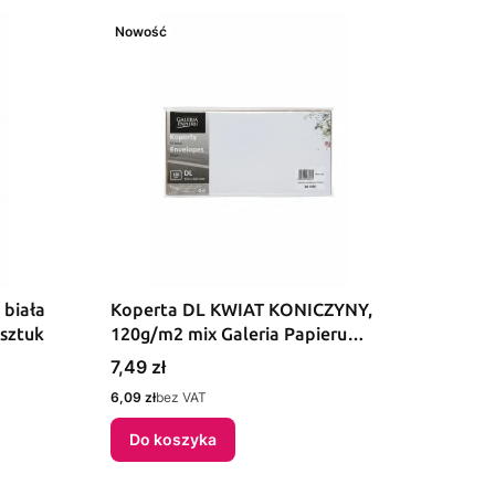
Nowość
 biała
Koperta DL KWIAT KONICZYNY,
 sztuk
120g/m2 mix Galeria Papieru
(281106) 10 sztuk
Cena
7,49 zł
Cena
6,09 zł
bez VAT
Do koszyka