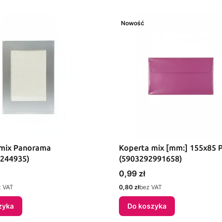
Nowość
 mix Panorama
Koperta mix [mm:] 155x85
244935)
(5903292991658)
Cena
0,99 zł
Cena
z VAT
0,80 zł
bez VAT
zyka
Do koszyka