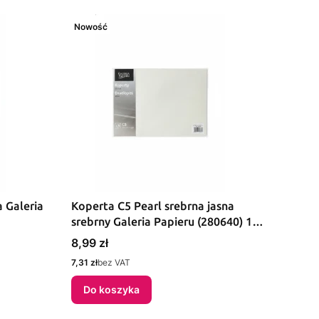
Nowość
a Galeria
Koperta C5 Pearl srebrna jasna
srebrny Galeria Papieru (280640) 10
sztuk
Cena
8,99 zł
Cena
7,31 zł
bez VAT
Do koszyka