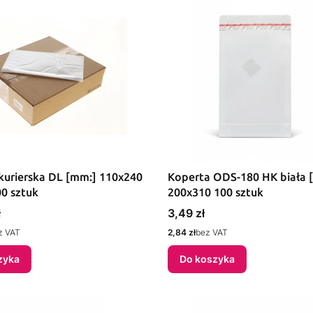
kurierska DL [mm:] 110x240
Koperta ODS-180 HK biała 
0 sztuk
200x310 100 sztuk
Cena
ł
3,49 zł
Cena
z VAT
2,84 zł
bez VAT
zyka
Do koszyka