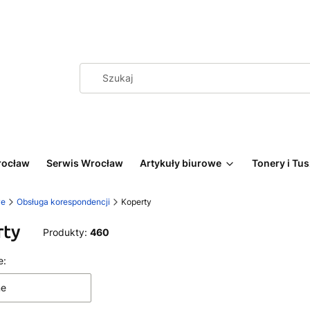
rocław
Serwis Wrocław
Artykuły biurowe
Tonery i Tu
we
Obsługa korespondencji
Koperty
rty
Produkty:
460
 produktów
e:
ne