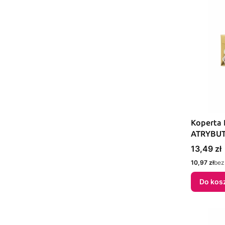
Koperta 
ATRYBUT
(5908451
Cena
13,49 zł
Cena
10,97 zł
bez
Do kos