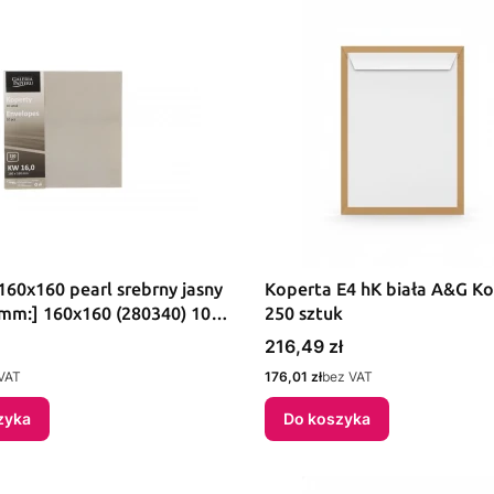
160x160 pearl srebrny jasny
Koperta E4 hK biała A&G Ko
[mm:] 160x160 (280340) 10
250 sztuk
Cena
216,49 zł
Cena
VAT
176,01 zł
bez VAT
zyka
Do koszyka