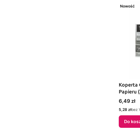
Nowość
Koperta C
Papieru 
Cena
6,49 zł
Cena
5,28 zł
bez 
Do kos