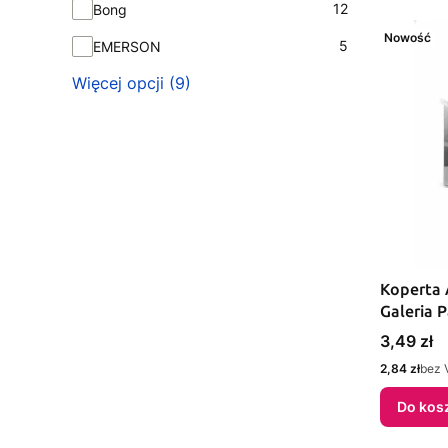
12
Bong
Nowość
5
EMERSON
Więcej opcji (9)
Koperta 
Galeria P
Cena
3,49 zł
Cena
2,84 zł
bez 
Do kos