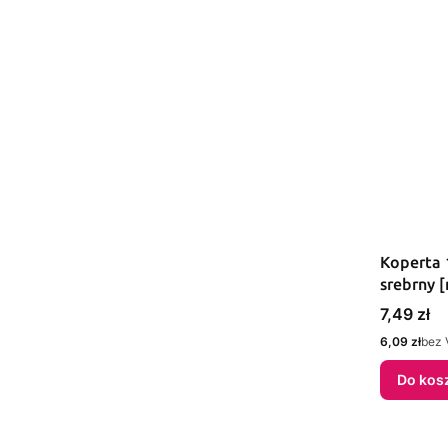
Koperta 
srebrny 
sztuk
Cena
7,49 zł
Cena
6,09 zł
bez 
Do kos