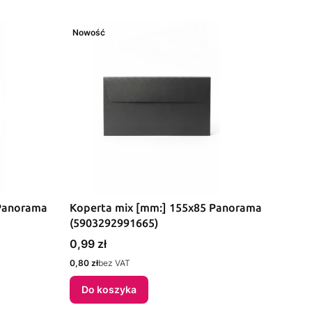
Nowość
 Panorama
Koperta mix [mm:] 155x85 Panorama
(5903292991665)
Cena
0,99 zł
Cena
0,80 zł
bez VAT
Do koszyka