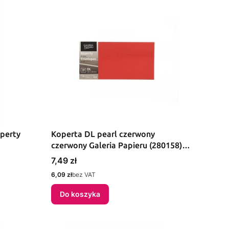
perty
Koperta DL pearl czerwony
czerwony Galeria Papieru (280158)
10 sztuk
Cena
7,49 zł
Cena
6,09 zł
bez VAT
Do koszyka