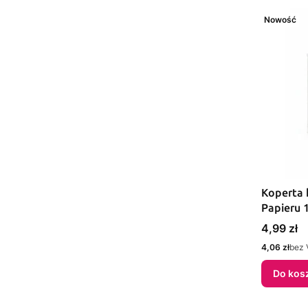
Nowość
Koperta 
Papieru 
Cena
4,99 zł
Cena
4,06 zł
bez 
Do kos