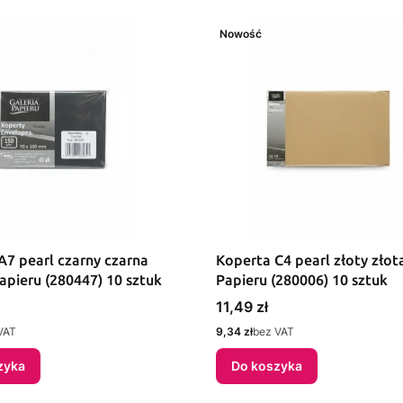
Nowość
A7 pearl czarny czarna
Koperta C4 pearl złoty złot
apieru (280447) 10 sztuk
Papieru (280006) 10 sztuk
Cena
11,49 zł
Cena
VAT
9,34 zł
bez VAT
zyka
Do koszyka