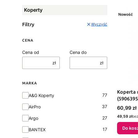
Koperty
Nowość
Filtry
Wyczyść
CENA
Cena od
Cena do
zł
zł
MARKA
Koperta
Marka
77
A&G Koperty
(5906395
37
AirPro
Cena
60,99 zł
Cena
49,59 zł
be
27
Argo
Do kos
17
BANTEX