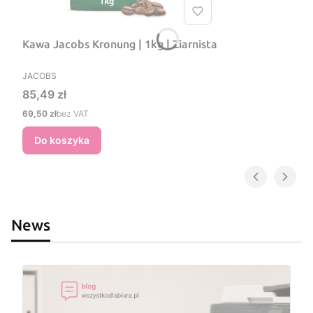
Kawa Jacobs Kronung | 1kg | Ziarnista
PRODUCENT
JACOBS
Cena
85,49 zł
Cena
69,50 zł
bez VAT
Do koszyka
News