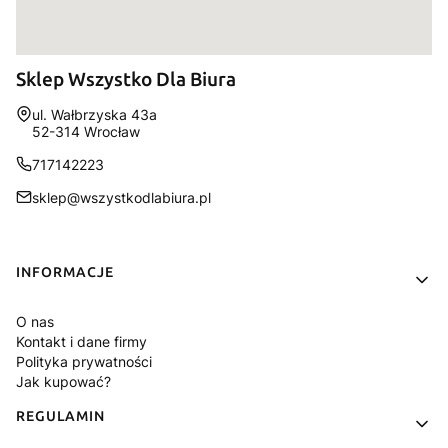
Sklep Wszystko Dla Biura
Adres:
ul. Wałbrzyska 43a
52-314 Wrocław
717142223
sklep@wszystkodlabiura.pl
Linki w stopce
INFORMACJE
O nas
Kontakt i dane firmy
Polityka prywatności
Jak kupować?
REGULAMIN