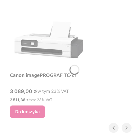
Canon imagePROGRAF TC-21
Cena brutto
3 089,00 zł
w tym %s VAT
w tym
23%
VAT
Cena netto
2 511,38 zł
bez 23% VAT
Do koszyka