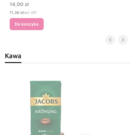
Cena
14,00 zł
Cena
11,38 zł
bez VAT
Do koszyka
Kawa