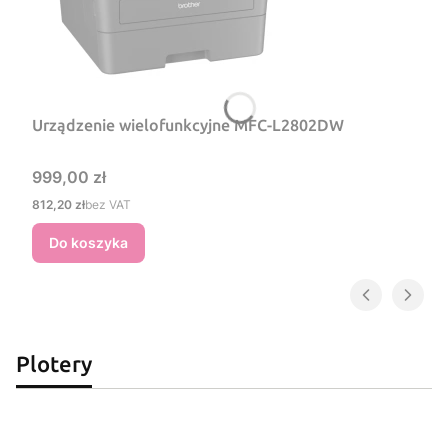
Urządzenie wielofunkcyjne MFC-L2802DW
Cena
999,00 zł
Cena
812,20 zł
bez VAT
Do koszyka
Plotery