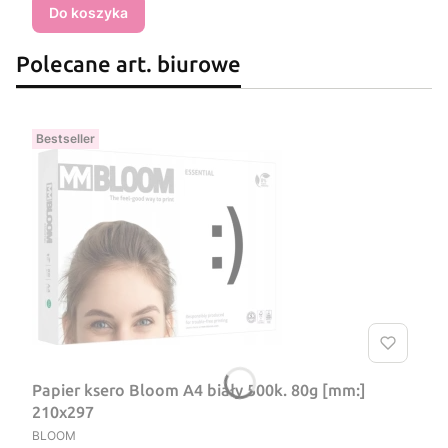
Do koszyka
Polecane art. biurowe
Bestseller
Papier ksero Bloom A4 biały 500k. 80g [mm:]
210x297
PRODUCENT
BLOOM