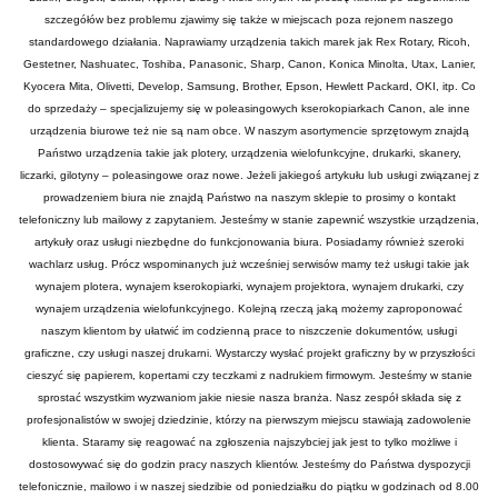
szczegółów bez problemu zjawimy się także w miejscach poza rejonem naszego
standardowego działania. Naprawiamy urządzenia takich marek jak Rex Rotary, Ricoh,
Gestetner, Nashuatec, Toshiba, Panasonic, Sharp, Canon, Konica Minolta, Utax, Lanier,
Kyocera Mita, Olivetti, Develop, Samsung, Brother, Epson, Hewlett Packard, OKI, itp. Co
do sprzedaży – specjalizujemy się w poleasingowych kserokopiarkach Canon, ale inne
urządzenia biurowe też nie są nam obce. W naszym asortymencie sprzętowym znajdą
Państwo urządzenia takie jak plotery, urządzenia wielofunkcyjne, drukarki, skanery,
liczarki, gilotyny – poleasingowe oraz nowe. Jeżeli jakiegoś artykułu lub usługi związanej z
prowadzeniem biura nie znajdą Państwo na naszym sklepie to prosimy o kontakt
telefoniczny lub mailowy z zapytaniem. Jesteśmy w stanie zapewnić wszystkie urządzenia,
artykuły oraz usługi niezbędne do funkcjonowania biura. Posiadamy również szeroki
wachlarz usług. Prócz wspominanych już wcześniej serwisów mamy też usługi takie jak
wynajem plotera, wynajem kserokopiarki, wynajem projektora, wynajem drukarki, czy
wynajem urządzenia wielofunkcyjnego. Kolejną rzeczą jaką możemy zaproponować
naszym klientom by ułatwić im codzienną prace to niszczenie dokumentów, usługi
graficzne, czy usługi naszej drukarni. Wystarczy wysłać projekt graficzny by w przyszłości
cieszyć się papierem, kopertami czy teczkami z nadrukiem firmowym. Jesteśmy w stanie
sprostać wszystkim wyzwaniom jakie niesie nasza branża. Nasz zespół składa się z
profesjonalistów w swojej dziedzinie, którzy na pierwszym miejscu stawiają zadowolenie
klienta. Staramy się reagować na zgłoszenia najszybciej jak jest to tylko możliwe i
dostosowywać się do godzin pracy naszych klientów. Jesteśmy do Państwa dyspozycji
telefonicznie, mailowo i w naszej siedzibie od poniedziałku do piątku w godzinach od 8.00