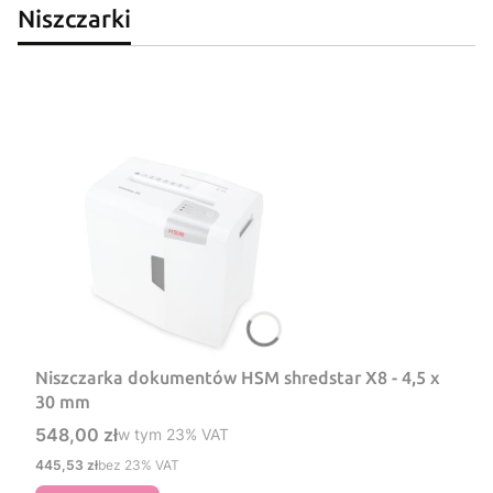
Niszczarki
Niszczarka dokumentów HSM shredstar X8 - 4,5 x
30 mm
Cena brutto
548,00 zł
w tym %s VAT
w tym
23%
VAT
Cena netto
445,53 zł
bez 23% VAT