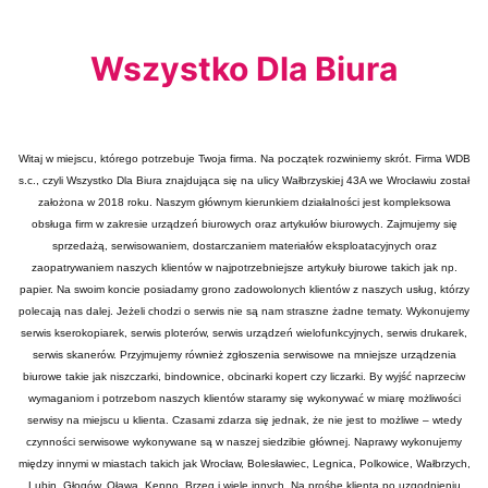
Wszystko Dla Biura
Witaj w miejscu, którego potrzebuje Twoja firma. Na początek rozwiniemy skrót. Firma WDB
s.c., czyli Wszystko Dla Biura znajdująca się na ulicy Wałbrzyskiej 43A we Wrocławiu został
założona w 2018 roku. Naszym głównym kierunkiem działalności jest kompleksowa
obsługa firm w zakresie urządzeń biurowych oraz artykułów biurowych. Zajmujemy się
sprzedażą, serwisowaniem, dostarczaniem materiałów eksploatacyjnych oraz
zaopatrywaniem naszych klientów w najpotrzebniejsze artykuły biurowe takich jak np.
papier. Na swoim koncie posiadamy grono zadowolonych klientów z naszych usług, którzy
polecają nas dalej. Jeżeli chodzi o serwis nie są nam straszne żadne tematy. Wykonujemy
serwis kserokopiarek, serwis ploterów, serwis urządzeń wielofunkcyjnych, serwis drukarek,
serwis skanerów. Przyjmujemy również zgłoszenia serwisowe na mniejsze urządzenia
biurowe takie jak niszczarki, bindownice, obcinarki kopert czy liczarki. By wyjść naprzeciw
wymaganiom i potrzebom naszych klientów staramy się wykonywać w miarę możliwości
serwisy na miejscu u klienta. Czasami zdarza się jednak, że nie jest to możliwe – wtedy
czynności serwisowe wykonywane są w naszej siedzibie głównej. Naprawy wykonujemy
między innymi w miastach takich jak Wrocław, Bolesławiec, Legnica, Polkowice, Wałbrzych,
Lubin, Głogów, Oława, Kępno, Brzeg i wiele innych. Na prośbę klienta po uzgodnieniu