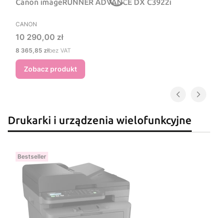
Canon imageRUNNER ADVANCE DX C3922i
PRODUCENT
CANON
Cena
10 290,00 zł
Cena
8 365,85 zł
bez VAT
Zobacz produkt
Drukarki i urządzenia wielofunkcyjne
Bestseller