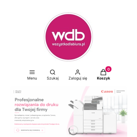
Produkty w koszy
Otwórz wyszukiwarkę
Menu
Szukaj
Zaloguj się
Koszyk