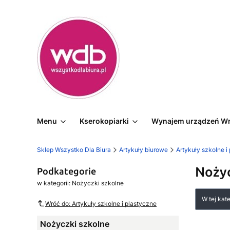
Menu
Kserokopiarki
Wynajem urządzeń W
Sklep Wszystko Dla Biura
Artykuły biurowe
Artykuły szkolne i
Nożyc
Podkategorie
w kategorii: Nożyczki szkolne
Lista
W tej kat
Wróć do: Artykuły szkolne i plastyczne
Nożyczki szkolne