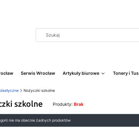
rocław
Serwis Wrocław
Artykuły biurowe
Tonery i Tu
 plastyczne
Nożyczki szkolne
zki szkolne
Produkty:
Brak
 produktów
egorii nie ma obecnie żadnych produktów