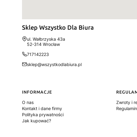
Sklep Wszystko Dla Biura
Adres:
ul. Wałbrzyska 43a
52-314 Wrocław
717142223
sklep@wszystkodlabiura.pl
Linki w stopce
INFORMACJE
REGULA
O nas
Zwroty i r
Kontakt i dane firmy
Regulamin
Polityka prywatności
Jak kupować?