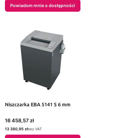
Powiadom mnie o dostępności
Niszczarka EBA 5141 S 6 mm
Cena
16 458,57 zł
Cena
13 380,95 zł
bez VAT