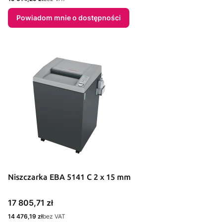
Powiadom mnie o dostępności
Niszczarka EBA 5141 C 2 x 15 mm
Cena
17 805,71 zł
Cena
14 476,19 zł
bez VAT