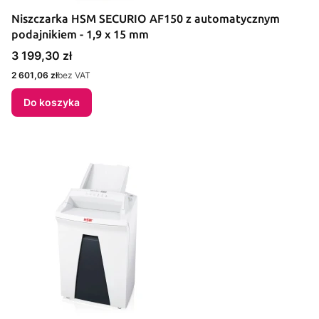
Niszczarka HSM SECURIO AF150 z automatycznym
podajnikiem - 1,9 x 15 mm
Cena
3 199,30 zł
Cena
2 601,06 zł
bez VAT
Do koszyka