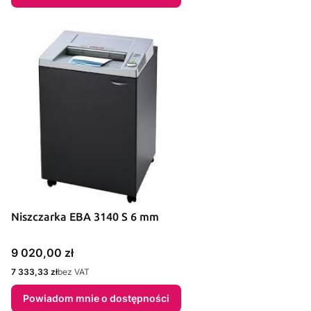
Niszczarka EBA 3140 S 6 mm
Cena
9 020,00 zł
Cena
7 333,33 zł
bez VAT
Powiadom mnie o dostępności