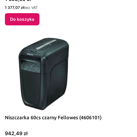
Cena
1 377,07 zł
bez VAT
Do koszyka
Niszczarka 60cs czarny Fellowes (4606101)
Cena
942,49 zł