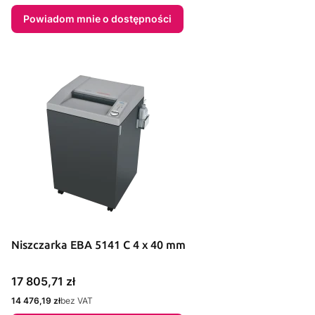
Powiadom mnie o dostępności
Niszczarka EBA 5141 C 4 x 40 mm
Cena
17 805,71 zł
Cena
14 476,19 zł
bez VAT