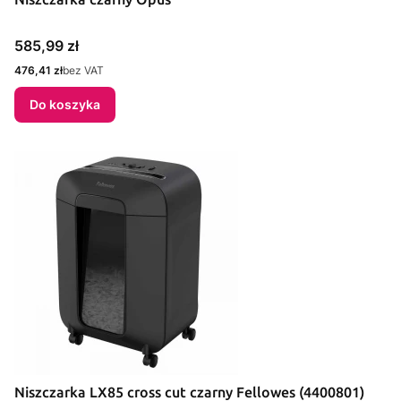
Cena
585,99 zł
Cena
476,41 zł
bez VAT
Do koszyka
Niszczarka LX85 cross cut czarny Fellowes (4400801)