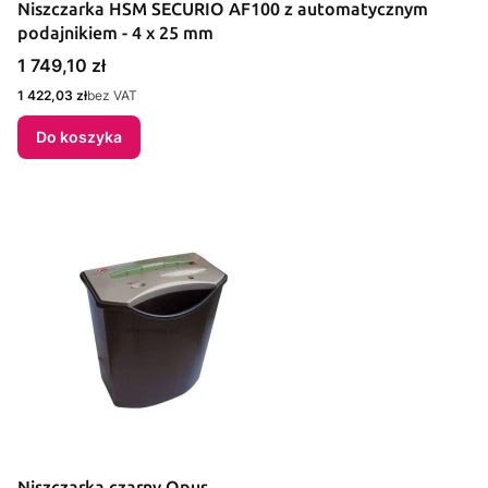
Niszczarka HSM SECURIO AF100 z automatycznym
podajnikiem - 4 x 25 mm
Cena
1 749,10 zł
Cena
1 422,03 zł
bez VAT
Do koszyka
Niszczarka czarny Opus