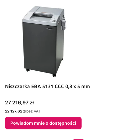
Niszczarka EBA 5131 CCC 0,8 x 5 mm
Cena
27 216,97 zł
Cena
22 127,62 zł
bez VAT
Powiadom mnie o dostępności