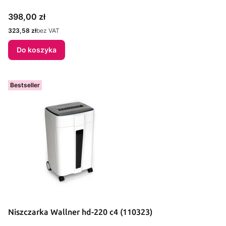
Cena
398,00 zł
Cena
323,58 zł
bez VAT
Do koszyka
Bestseller
Niszczarka Wallner hd-220 c4 (110323)