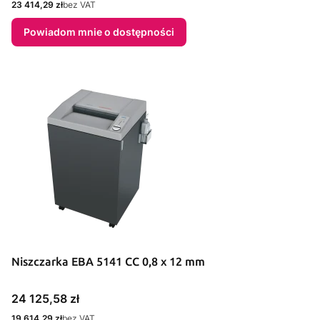
Cena
23 414,29 zł
bez VAT
Powiadom mnie o dostępności
Niszczarka EBA 5141 CC 0,8 x 12 mm
Cena
24 125,58 zł
Cena
19 614,29 zł
bez VAT