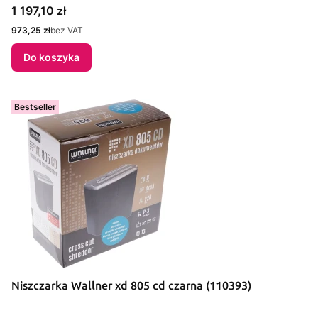
Cena
1 197,10 zł
Cena
973,25 zł
bez VAT
Do koszyka
Bestseller
Niszczarka Wallner xd 805 cd czarna (110393)