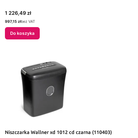
Cena
1 226,49 zł
Cena
997,15 zł
bez VAT
Do koszyka
Niszczarka Wallner xd 1012 cd czarna (110403)