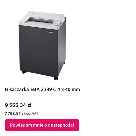
Niszczarka EBA 2339 C 4 x 40 mm
Cena
9 555,34 zł
Cena
7 768,57 zł
bez VAT
Powiadom mnie o dostępności