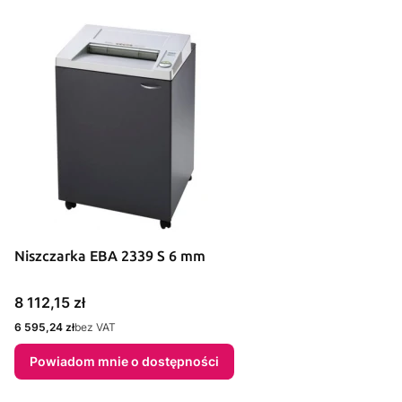
Niszczarka EBA 2339 S 6 mm
Cena
8 112,15 zł
Cena
6 595,24 zł
bez VAT
Powiadom mnie o dostępności