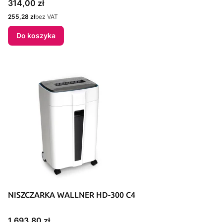
Cena
314,00 zł
Cena
255,28 zł
bez VAT
Do koszyka
NISZCZARKA WALLNER HD-300 C4
Cena
1 693,80 zł