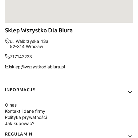
Sklep Wszystko Dla Biura
Adres:
ul. Wałbrzyska 43a
52-314 Wrocław
717142223
sklep@wszystkodlabiura.pl
Linki w stopce
INFORMACJE
O nas
Kontakt i dane firmy
Polityka prywatności
Jak kupować?
REGULAMIN