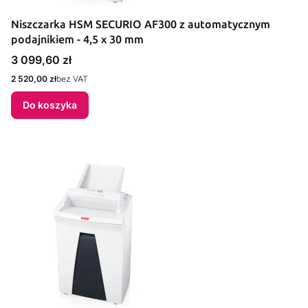
Niszczarka HSM SECURIO AF300 z automatycznym
podajnikiem - 4,5 x 30 mm
Cena
3 099,60 zł
Cena
2 520,00 zł
bez VAT
Do koszyka