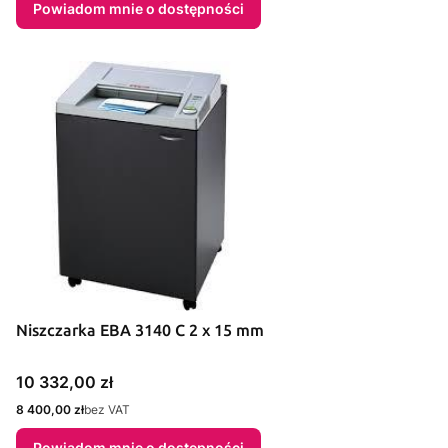
Powiadom mnie o dostępności
Niszczarka EBA 3140 C 2 x 15 mm
Cena
10 332,00 zł
Cena
8 400,00 zł
bez VAT
Powiadom mnie o dostępności