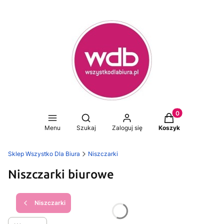
Produkty w koszy
Otwórz wyszukiwarkę
Menu
Szukaj
Zaloguj się
Koszyk
Sklep Wszystko Dla Biura
Niszczarki
Niszczarki biurowe
Niszczarki