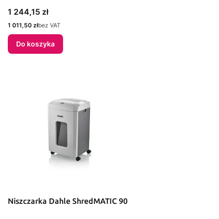
Cena
1 244,15 zł
Cena
1 011,50 zł
bez VAT
Do koszyka
Niszczarka Dahle ShredMATIC 90