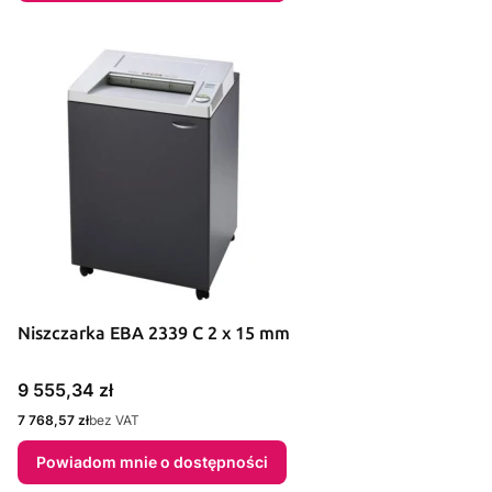
Niszczarka EBA 2339 C 2 x 15 mm
Cena
9 555,34 zł
Cena
7 768,57 zł
bez VAT
Powiadom mnie o dostępności