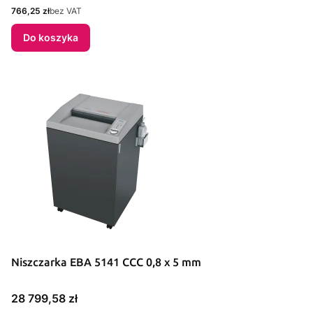
Cena
766,25 zł
bez VAT
Do koszyka
Niszczarka EBA 5141 CCC 0,8 x 5 mm
Cena
28 799,58 zł