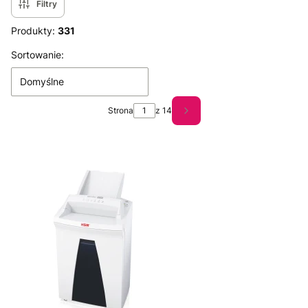
Filtry
Produkty:
331
Lista produktów
Sortowanie:
Domyślne
Strona
z 14
Następne produkty