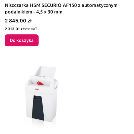
Niszczarka HSM SECURIO AF150 z automatycznym
podajnikiem - 4,5 x 30 mm
Cena
2 845,00 zł
Cena
2 313,01 zł
bez VAT
Do koszyka