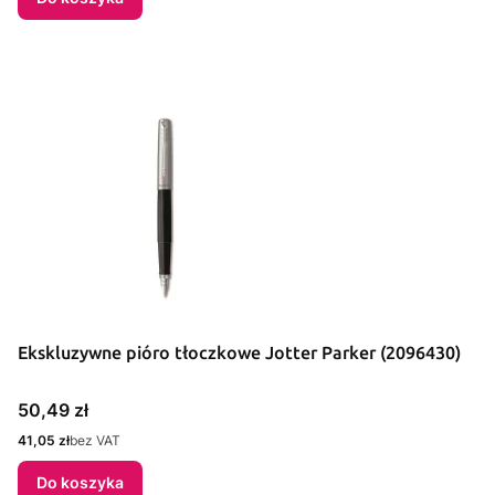
Ekskluzywne pióro tłoczkowe Jotter Parker (2096430)
Cena
50,49 zł
Cena
41,05 zł
bez VAT
Do koszyka