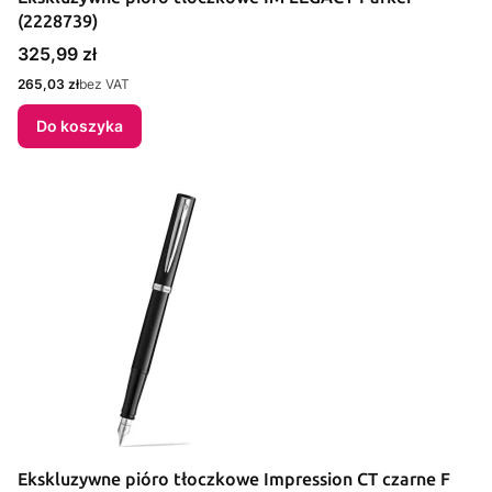
(2228739)
Cena
325,99 zł
Cena
265,03 zł
bez VAT
Do koszyka
Ekskluzywne pióro tłoczkowe Impression CT czarne F