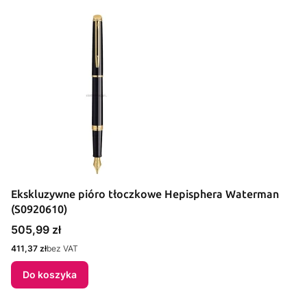
Ekskluzywne pióro tłoczkowe Hepisphera Waterman
(S0920610)
Cena
505,99 zł
Cena
411,37 zł
bez VAT
Do koszyka