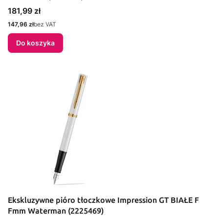
Cena
181,99 zł
Cena
147,96 zł
bez VAT
Do koszyka
Ekskluzywne pióro tłoczkowe Impression GT BIAŁE F
Fmm Waterman (2225469)