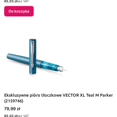
Cena
65,03 zł
bez VAT
Do koszyka
Ekskluzywne pióro tłoczkowe VECTOR XL Teal M Parker
(2159746)
Cena
79,99 zł
Cena
65,03 zł
bez VAT