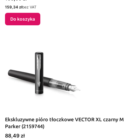
Cena
159,34 zł
bez VAT
Do koszyka
Ekskluzywne pióro tłoczkowe VECTOR XL czarny M
Parker (2159744)
Cena
88,49 zł