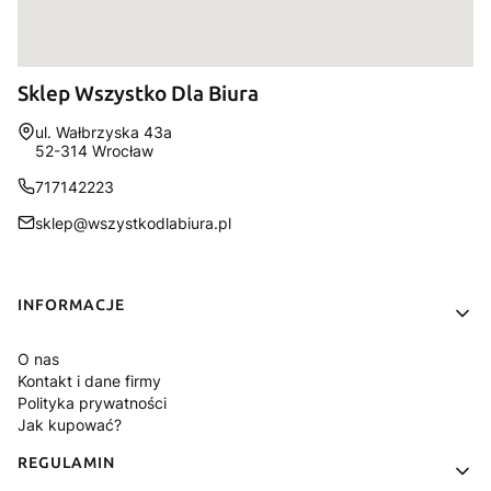
Sklep Wszystko Dla Biura
Adres:
ul. Wałbrzyska 43a
52-314 Wrocław
717142223
sklep@wszystkodlabiura.pl
Linki w stopce
INFORMACJE
O nas
Kontakt i dane firmy
Polityka prywatności
Jak kupować?
REGULAMIN