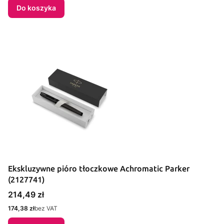
Do koszyka
Ekskluzywne pióro tłoczkowe Achromatic Parker
(2127741)
Cena
214,49 zł
Cena
174,38 zł
bez VAT