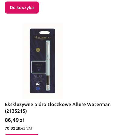
Do koszyka
Ekskluzywne pióro tłoczkowe Allure Waterman
(2135215)
Cena
86,49 zł
Cena
70,32 zł
bez VAT