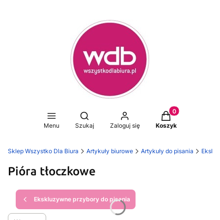
Produkty w koszy
Otwórz wyszukiwarkę
Menu
Szukaj
Zaloguj się
Koszyk
Sklep Wszystko Dla Biura
Artykuły biurowe
Artykuły do pisania
Eksklu
Pióra tłoczkowe
Ekskluzywne przybory do pisania