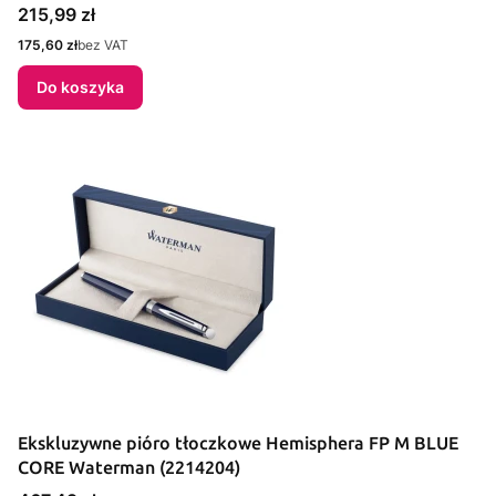
Cena
215,99 zł
Cena
175,60 zł
bez VAT
Do koszyka
Ekskluzywne pióro tłoczkowe Hemisphera FP M BLUE
CORE Waterman (2214204)