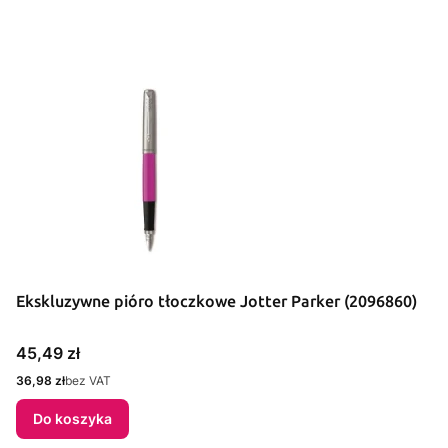
Ekskluzywne pióro tłoczkowe Jotter Parker (2096860)
Cena
45,49 zł
Cena
36,98 zł
bez VAT
Do koszyka