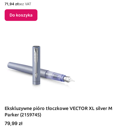
Cena
71,94 zł
bez VAT
Do koszyka
Ekskluzywne pióro tłoczkowe VECTOR XL silver M
Parker (2159745)
Cena
79,99 zł