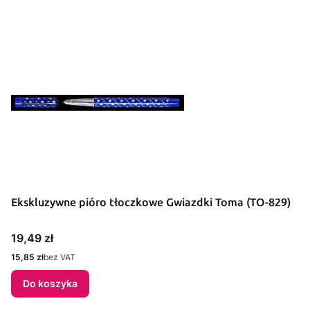
Ekskluzywne pióro tłoczkowe Gwiazdki Toma (TO-829)
Cena
19,49 zł
Cena
15,85 zł
bez VAT
Do koszyka