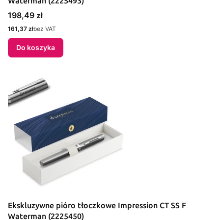
Waterman (2225493)
Cena
198,49 zł
Cena
161,37 zł
bez VAT
Do koszyka
Ekskluzywne pióro tłoczkowe Impression CT SS F
Waterman (2225450)