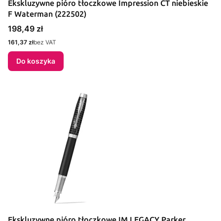
Ekskluzywne pióro tłoczkowe Impression CT niebieskie
F Waterman (222502)
Cena
198,49 zł
Cena
161,37 zł
bez VAT
Do koszyka
Ekskluzywne pióro tłoczkowe IM LEGACY Parker