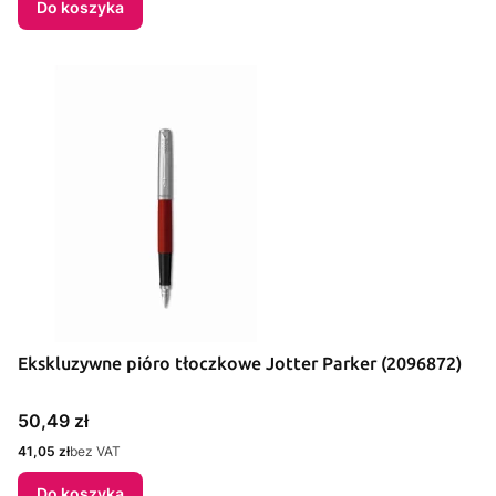
Do koszyka
Ekskluzywne pióro tłoczkowe Jotter Parker (2096872)
Cena
50,49 zł
Cena
41,05 zł
bez VAT
Do koszyka