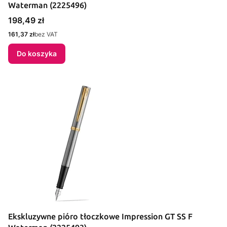
Waterman (2225496)
Cena
198,49 zł
Cena
161,37 zł
bez VAT
Do koszyka
Ekskluzywne pióro tłoczkowe Impression GT SS F