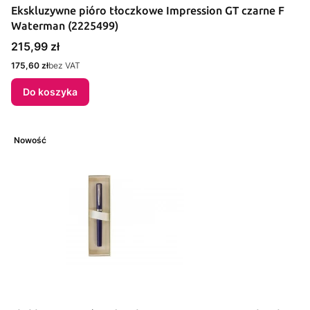
Ekskluzywne pióro tłoczkowe Impression GT czarne F
Waterman (2225499)
Cena
215,99 zł
Cena
175,60 zł
bez VAT
Do koszyka
Nowość