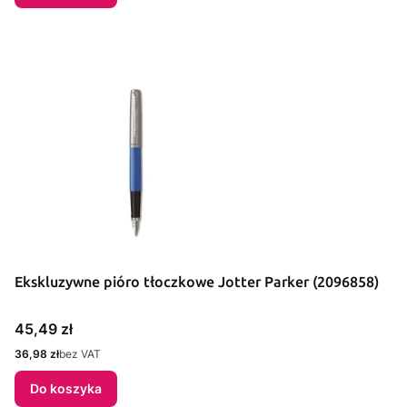
Ekskluzywne pióro tłoczkowe Jotter Parker (2096858)
Cena
45,49 zł
Cena
36,98 zł
bez VAT
Do koszyka