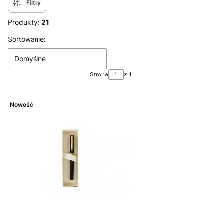
Filtry
Produkty:
21
Lista produktów
Sortowanie:
Domyślne
Strona
z 1
Nowość