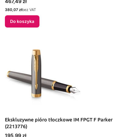
Cena
467,49 zł
Cena
380,07 zł
bez VAT
Do koszyka
Ekskluzywne pióro tłoczkowe IM FPGT F Parker
(2213776)
Cena
195,99 zł