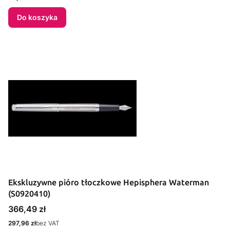
Do koszyka
Ekskluzywne pióro tłoczkowe Hepisphera Waterman
(S0920410)
Cena
366,49 zł
Cena
297,96 zł
bez VAT