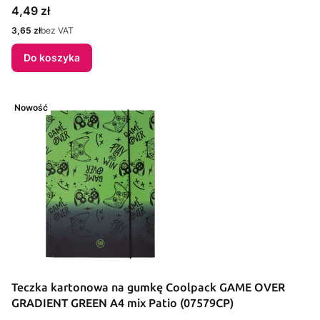
Cena
4,49 zł
Cena
3,65 zł
bez VAT
Do koszyka
Nowość
Teczka kartonowa na gumkę Coolpack GAME OVER
GRADIENT GREEN A4 mix Patio (07579CP)