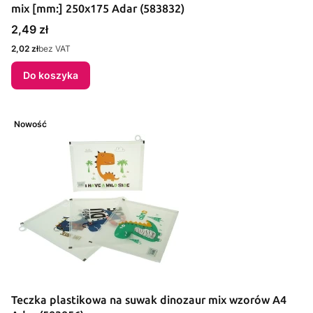
mix [mm:] 250x175 Adar (583832)
Cena
2,49 zł
Cena
2,02 zł
bez VAT
Do koszyka
Nowość
Teczka plastikowa na suwak dinozaur mix wzorów A4