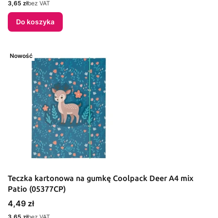
Cena
3,65 zł
bez VAT
Do koszyka
Nowość
Teczka kartonowa na gumkę Coolpack Deer A4 mix
Patio (05377CP)
Cena
4,49 zł
Cena
3,65 zł
bez VAT