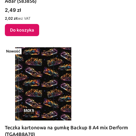
Adar (583856)
Cena
2,49 zł
Cena
2,02 zł
bez VAT
Do koszyka
Nowość
Teczka kartonowa na gumkę Backup 8 A4 mix Derform
(TGA4B8A70)