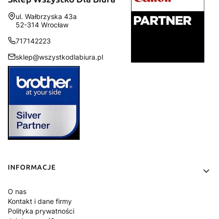
Adres:
ul. Wałbrzyska 43a
52-314 Wrocław
717142223
sklep@wszystkodlabiura.pl
Linki w stopce
INFORMACJE
O nas
Kontakt i dane firmy
Polityka prywatności