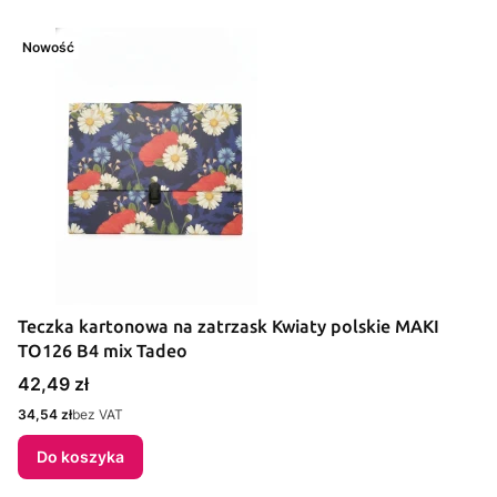
Nowość
Teczka kartonowa na zatrzask Kwiaty polskie MAKI
TO126 B4 mix Tadeo
Cena
42,49 zł
Cena
34,54 zł
bez VAT
Do koszyka