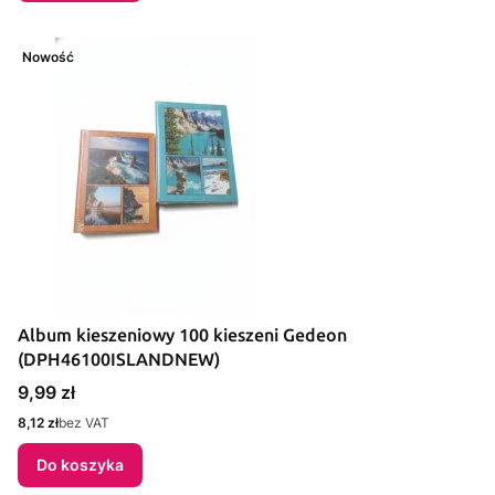
Nowość
Album kieszeniowy 100 kieszeni Gedeon
(DPH46100ISLANDNEW)
Cena
9,99 zł
Cena
8,12 zł
bez VAT
Do koszyka