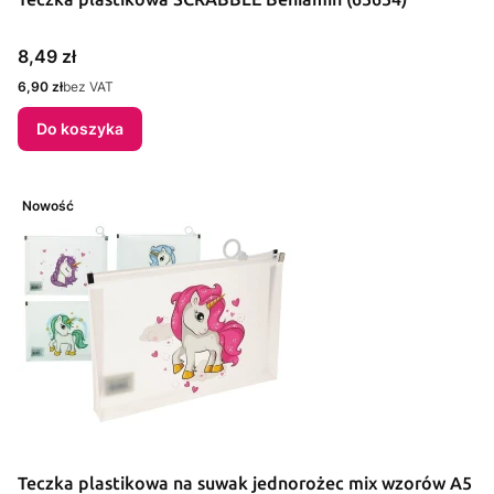
Cena
8,49 zł
Cena
6,90 zł
bez VAT
Do koszyka
Nowość
Teczka plastikowa na suwak jednorożec mix wzorów A5