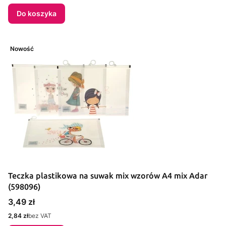
Do koszyka
Nowość
Teczka plastikowa na suwak mix wzorów A4 mix Adar
(598096)
Cena
3,49 zł
Cena
2,84 zł
bez VAT