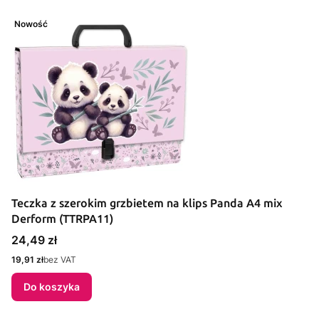
Nowość
Teczka z szerokim grzbietem na klips Panda A4 mix
Derform (TTRPA11)
Cena
24,49 zł
Cena
19,91 zł
bez VAT
Do koszyka