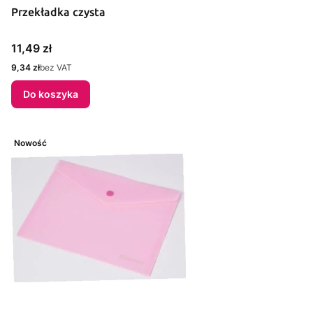
Przekładka czysta
Cena
11,49 zł
Cena
9,34 zł
bez VAT
Do koszyka
Nowość