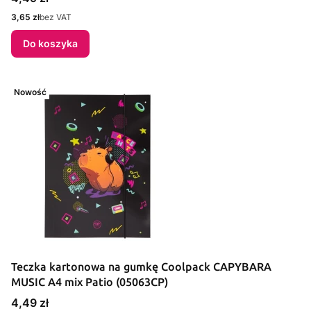
Cena
3,65 zł
bez VAT
Do koszyka
Nowość
Teczka kartonowa na gumkę Coolpack CAPYBARA
MUSIC A4 mix Patio (05063CP)
Cena
4,49 zł