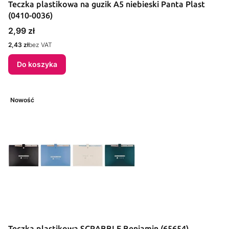
Teczka plastikowa na guzik A5 niebieski Panta Plast
(0410-0036)
Cena
2,99 zł
Cena
2,43 zł
bez VAT
Do koszyka
Nowość
Teczka plastikowa SCRABBLE Beniamin (65654)