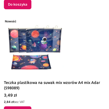
Do koszyka
Nowość
Teczka plastikowa na suwak mix wzorów A4 mix Adar
(598089)
Cena
3,49 zł
Cena
2,84 zł
bez VAT