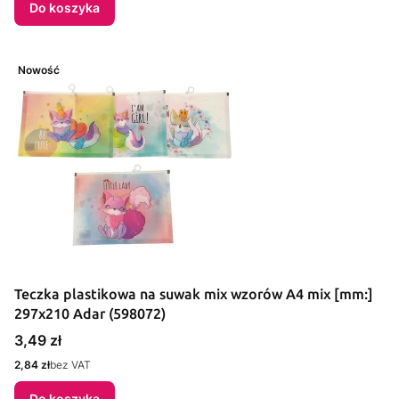
Do koszyka
Nowość
Teczka plastikowa na suwak mix wzorów A4 mix [mm:]
297x210 Adar (598072)
Cena
3,49 zł
Cena
2,84 zł
bez VAT
Do koszyka