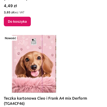
Cena
4,49 zł
Cena
3,65 zł
bez VAT
Do koszyka
Nowość
Teczka kartonowa Cleo i Frank A4 mix Derform
(TGA4CF46)