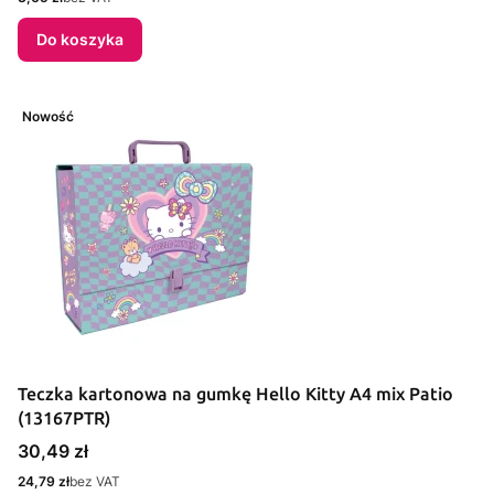
Do koszyka
Nowość
Teczka kartonowa na gumkę Hello Kitty A4 mix Patio
(13167PTR)
Cena
30,49 zł
Cena
24,79 zł
bez VAT