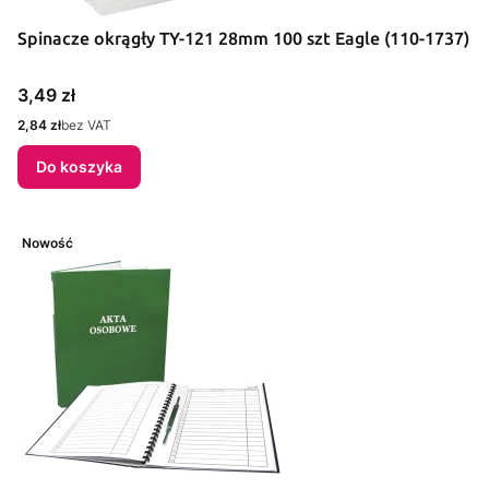
Spinacze okrągły TY-121 28mm 100 szt Eagle (110-1737)
Cena
3,49 zł
Cena
2,84 zł
bez VAT
Do koszyka
Nowość