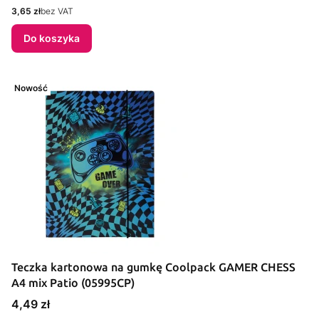
Cena
3,65 zł
bez VAT
Do koszyka
Nowość
Teczka kartonowa na gumkę Coolpack GAMER CHESS
A4 mix Patio (05995CP)
Cena
4,49 zł