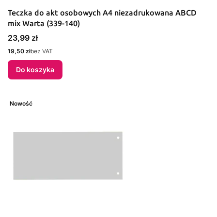
Teczka do akt osobowych A4 niezadrukowana ABCD
mix Warta (339-140)
Cena
23,99 zł
Cena
19,50 zł
bez VAT
Do koszyka
Nowość