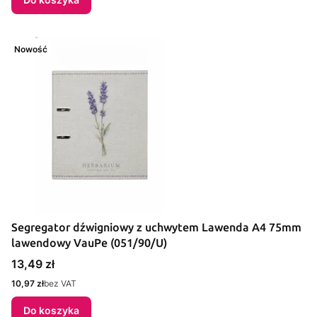
Nowość
Segregator dźwigniowy z uchwytem Lawenda A4 75mm
lawendowy VauPe (051/90/U)
Cena
13,49 zł
Cena
10,97 zł
bez VAT
Do koszyka