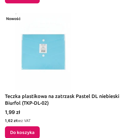
Nowość
Teczka plastikowa na zatrzask Pastel DL niebieski
Biurfol (TKP-DL-02)
Cena
1,99 zł
Cena
1,62 zł
bez VAT
Do koszyka