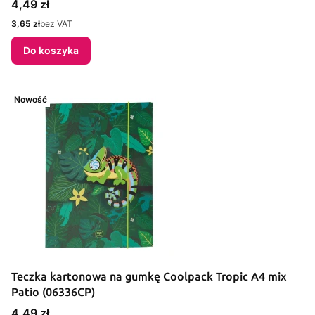
Cena
4,49 zł
Cena
3,65 zł
bez VAT
Do koszyka
Nowość
Teczka kartonowa na gumkę Coolpack Tropic A4 mix
Patio (06336CP)
Cena
4,49 zł