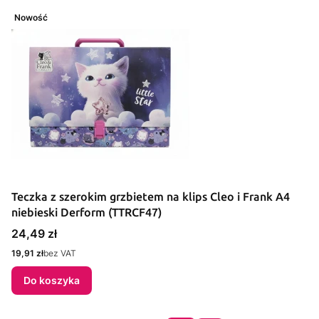
Nowość
Teczka z szerokim grzbietem na klips Cleo i Frank A4
niebieski Derform (TTRCF47)
Cena
24,49 zł
Cena
19,91 zł
bez VAT
Do koszyka