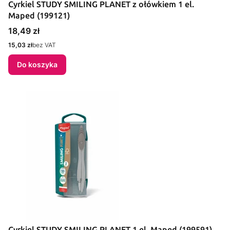
Cyrkiel STUDY SMILING PLANET z ołówkiem 1 el.
Maped (199121)
Cena
18,49 zł
Cena
15,03 zł
bez VAT
Do koszyka
Cyrkiel STUDY SMILING PLANET 1 el. Maped (199591)