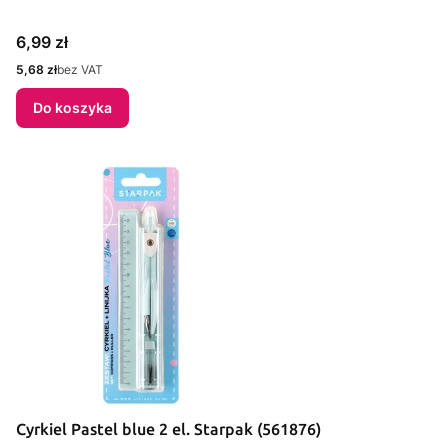
Cena
6,99 zł
Cena
5,68 zł
bez VAT
Do koszyka
Cyrkiel Pastel blue 2 el. Starpak (561876)