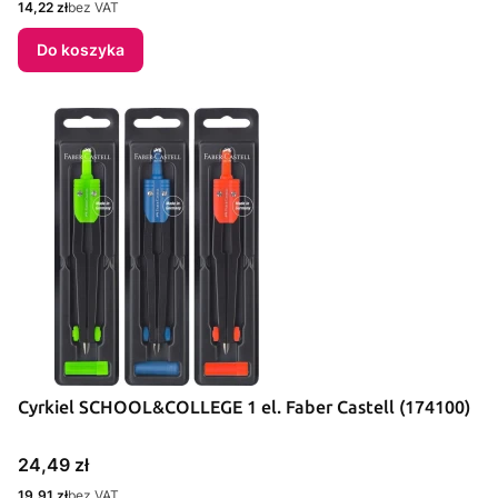
Cena
14,22 zł
bez VAT
Do koszyka
Cyrkiel SCHOOL&COLLEGE 1 el. Faber Castell (174100)
Cena
24,49 zł
Cena
19,91 zł
bez VAT