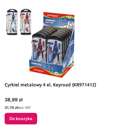
Cyrkiel metalowy 4 el. Keyroad (KR971412)
Cena
38,99 zł
Cena
31,70 zł
bez VAT
Do koszyka