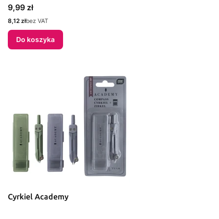
Cena
9,99 zł
Cena
8,12 zł
bez VAT
Do koszyka
Cyrkiel Academy