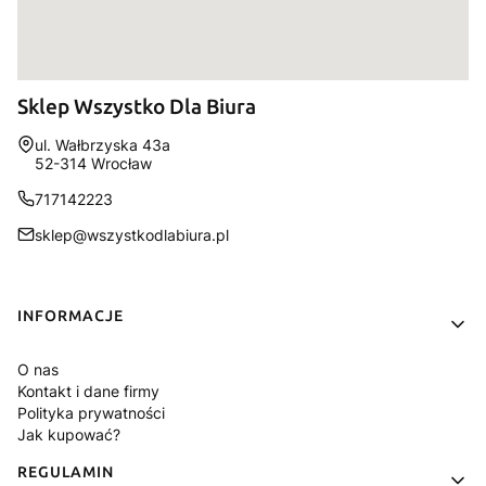
Sklep Wszystko Dla Biura
Adres:
ul. Wałbrzyska 43a
52-314 Wrocław
717142223
sklep@wszystkodlabiura.pl
Linki w stopce
INFORMACJE
O nas
Kontakt i dane firmy
Polityka prywatności
Jak kupować?
REGULAMIN