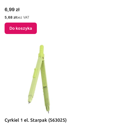
Cena
6,99 zł
Cena
5,68 zł
bez VAT
Do koszyka
Cyrkiel 1 el. Starpak (563025)