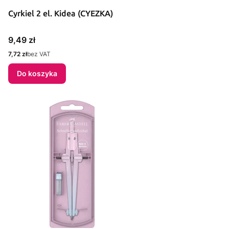
Cyrkiel 2 el. Kidea (CYEZKA)
Cena
9,49 zł
Cena
7,72 zł
bez VAT
Do koszyka