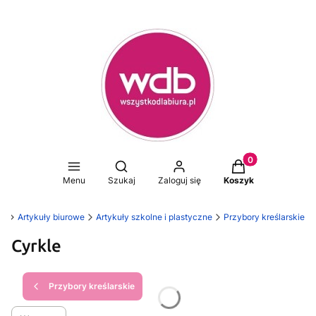
Produkty w koszy
Otwórz wyszukiwarkę
Menu
Szukaj
Zaloguj się
Koszyk
ra
Artykuły biurowe
Artykuły szkolne i plastyczne
Przybory kreślarskie
Cyrkle
Przybory kreślarskie