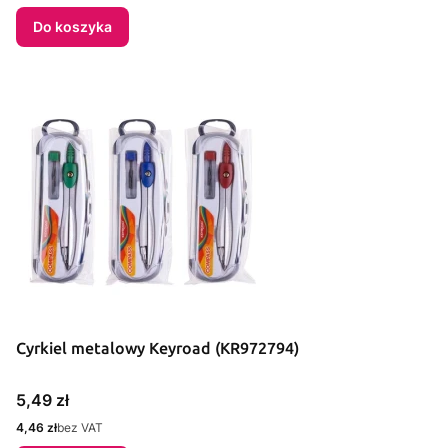
Do koszyka
Cyrkiel metalowy Keyroad (KR972794)
Cena
5,49 zł
Cena
4,46 zł
bez VAT