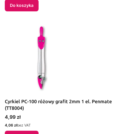
Do koszyka
Cyrkiel PC-100 różowy grafit 2mm 1 el. Penmate
(TT8004)
Cena
4,99 zł
Cena
4,06 zł
bez VAT