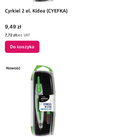
Cyrkiel 2 el. Kidea (CYEFKA)
Cena
9,49 zł
Cena
7,72 zł
bez VAT
Do koszyka
Nowość