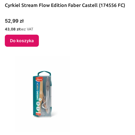
Cyrkiel Stream Flow Edition Faber Castell (174556 FC)
Cena
52,99 zł
Cena
43,08 zł
bez VAT
Do koszyka