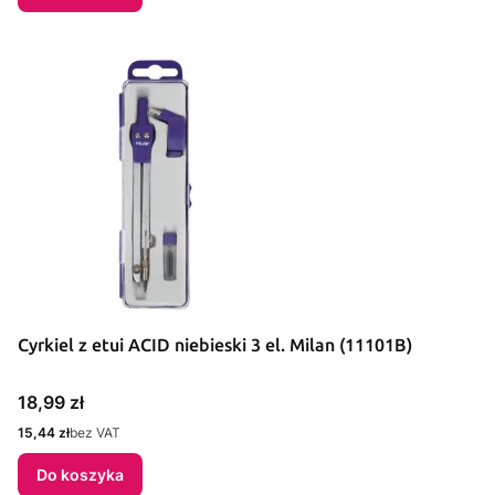
Cyrkiel z etui ACID niebieski 3 el. Milan (11101B)
Cena
18,99 zł
Cena
15,44 zł
bez VAT
Do koszyka