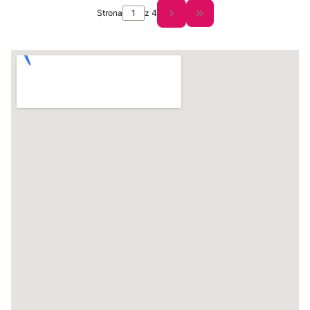
Strona
z 4
Przejdź do ostatniej st