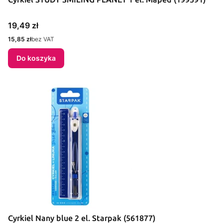
Cena
19,49 zł
Cena
15,85 zł
bez VAT
Do koszyka
Cyrkiel Nany blue 2 el. Starpak (561877)