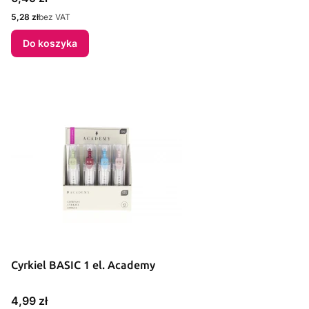
Cena
5,28 zł
bez VAT
Do koszyka
Cyrkiel BASIC 1 el. Academy
Cena
4,99 zł