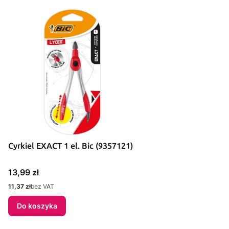
Cyrkiel EXACT 1 el. Bic (9357121)
Cena
13,99 zł
Cena
11,37 zł
bez VAT
Do koszyka