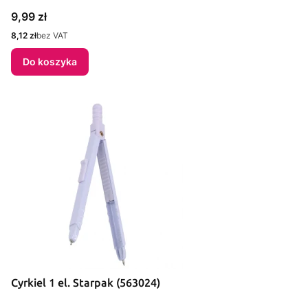
Cena
9,99 zł
Cena
8,12 zł
bez VAT
Do koszyka
Cyrkiel 1 el. Starpak (563024)