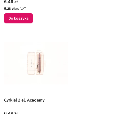
Cena
6,49 zł
Cena
5,28 zł
bez VAT
Do koszyka
Cyrkiel 2 el. Academy
Cena
6,49 zł