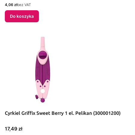
Cena
4,06 zł
bez VAT
Do koszyka
Cyrkiel Griffix Sweet Berry 1 el. Pelikan (300001200)
Cena
17,49 zł