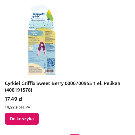
Cyrkiel Griffix Sweet Berry 0000700955 1 el. Pelikan
(400191578)
Cena
17,49 zł
Cena
14,22 zł
bez VAT
Do koszyka