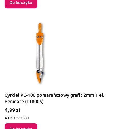
Do koszyka
Cyrkiel PC-100 pomarańczowy grafit 2mm 1 el.
Penmate (TT8005)
Cena
4,99 zł
Cena
4,06 zł
bez VAT
Do koszyka