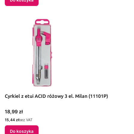
Cyrkiel z etui ACID różowy 3 el. Milan (11101P)
Cena
18,99 zł
Cena
15,44 zł
bez VAT
Do koszyka