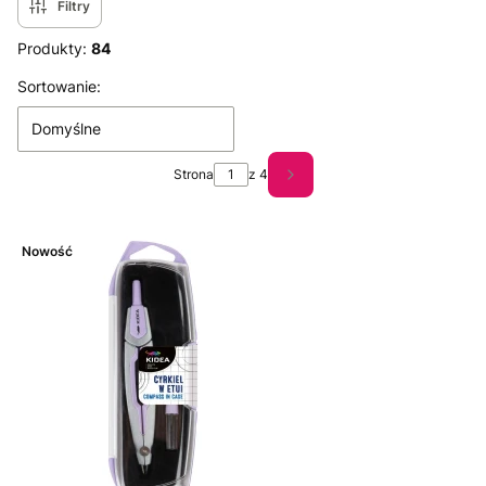
Filtry
Produkty:
84
Lista produktów
Sortowanie:
Domyślne
Strona
z 4
Następne produkty
Nowość