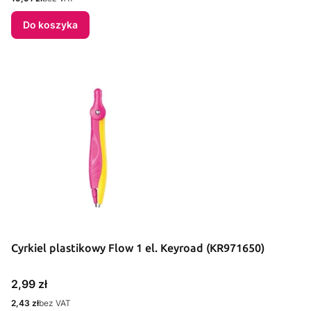
Do koszyka
Cyrkiel plastikowy Flow 1 el. Keyroad (KR971650)
Cena
2,99 zł
Cena
2,43 zł
bez VAT