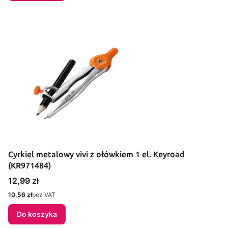
Cyrkiel metalowy vivi z ołówkiem 1 el. Keyroad
(KR971484)
Cena
12,99 zł
Cena
10,56 zł
bez VAT
Do koszyka