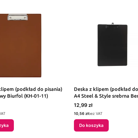
klipem (podkład do pisania)
Deska z klipem (podkład do
wy Biurfol (KH-01-11)
A4 Steel & Style srebrna Be
(299021)
Cena
12,99 zł
Cena
VAT
10,56 zł
bez VAT
zyka
Do koszyka