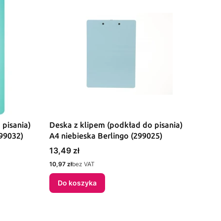
 pisania)
Deska z klipem (podkład do pisania)
299032)
A4 niebieska Berlingo (299025)
Cena
13,49 zł
Cena
10,97 zł
bez VAT
Do koszyka