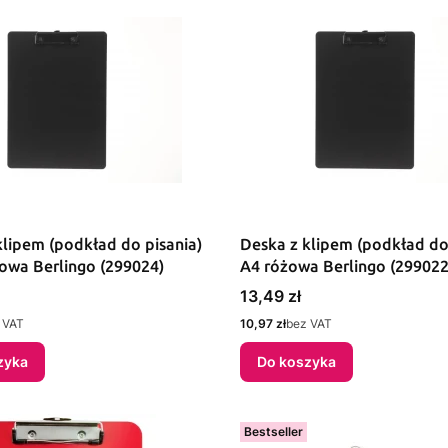
klipem (podkład do pisania)
Deska z klipem (podkład do
towa Berlingo (299024)
A4 różowa Berlingo (299022
Cena
13,49 zł
Cena
 VAT
10,97 zł
bez VAT
zyka
Do koszyka
Bestseller