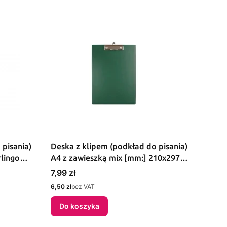
 pisania)
Deska z klipem (podkład do pisania)
rlingo
A4 z zawieszką mix [mm:] 210x297
Biurfol (KH-09)
Cena
7,99 zł
Cena
6,50 zł
bez VAT
Do koszyka