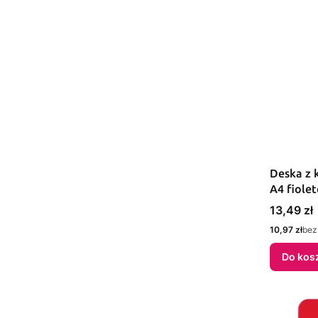
Deska z 
A4 fiole
Cena
13,49 zł
Cena
10,97 zł
bez
Do kos