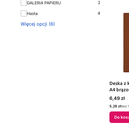
2
GALERIA PAPIERU
4
Hasta
Więcej opcji (6)
Deska z 
A4 brązo
Cena
6,49 zł
Cena
5,28 zł
bez 
Do kos