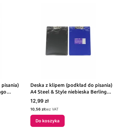
 pisania)
Deska z klipem (podkład do pisania)
ngo
A4 Steel & Style niebieska Berlingo
(299018)
Cena
12,99 zł
Cena
10,56 zł
bez VAT
Do koszyka