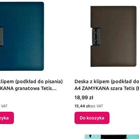
klipem (podkład do pisania)
Deska z klipem (podkład do
KANA granatowa Tetis
A4 ZAMYKANA szara Tetis (
)
Cena
18,99 zł
Cena
 VAT
15,44 zł
bez VAT
zyka
Do koszyka