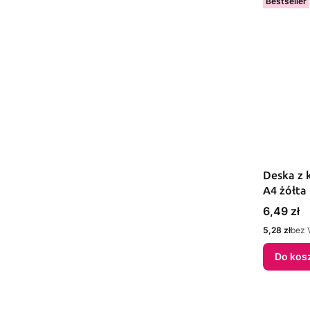
Bestseller
Deska z 
A4 żółta 
Cena
6,49 zł
Cena
5,28 zł
bez 
Do kos