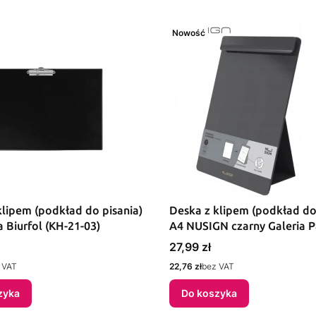
Nowość
klipem (podkład do pisania)
Deska z klipem (podkład do
 Biurfol (KH-21-03)
A4 NUSIGN czarny Galeria P
(ENS503)
Cena
27,99 zł
Cena
 VAT
22,76 zł
bez VAT
zyka
Do koszyka