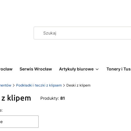
rocław
Serwis Wrocław
Artykuły biurowe
Tonery i Tu
mentów
Podkładki i teczki z klipsem
Deski z klipem
 z klipem
Produkty:
81
 produktów
e:
ne