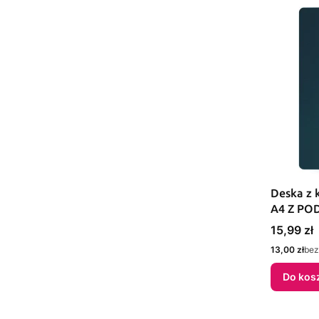
Deska z 
A4 Z POD
(BD650-G
Cena
15,99 zł
Cena
13,00 zł
bez
Do kos