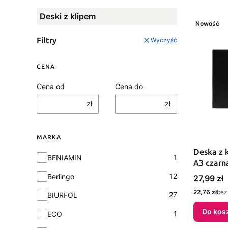
Deski z klipem
Nowość
Filtry
Wyczyść
CENA
Cena od
Cena do
zł
zł
MARKA
Deska z 
Marka
1
BENIAMIN
A3 czarna
12
Berlingo
Cena
27,99 zł
Cena
22,76 zł
bez
27
BIURFOL
Do kos
1
ECO