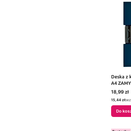
Deska z 
A4 ZAMY
(BD651-g
Cena
18,99 zł
Cena
15,44 zł
bez
Do kos