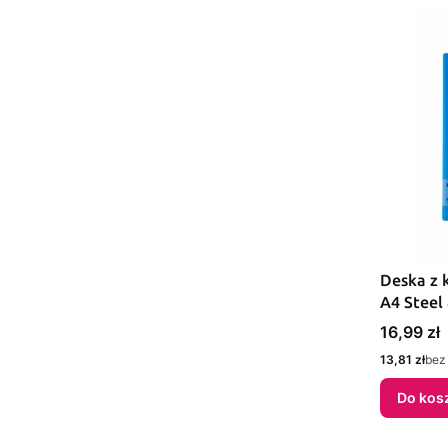
Deska z 
A4 Steel 
(299027)
Cena
16,99 zł
Cena
13,81 zł
bez
Do kos