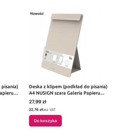
Nowość
 pisania)
Deska z klipem (podkład do pisania)
apieru
A4 NUSIGN szara Galeria Papieru
(ENS503)
Cena
27,99 zł
Cena
22,76 zł
bez VAT
Do koszyka