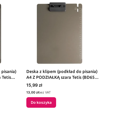
 pisania)
Deska z klipem (podkład do pisania)
 Tetis
A4 Z PODZIAŁKĄ szara Tetis (BD650-
S)
Cena
15,99 zł
Cena
13,00 zł
bez VAT
Do koszyka