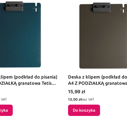
klipem (podkład do pisania)
Deska z klipem (podkład do
ZIAŁKĄ granatowa Tetis
A4 Z PODZIAŁKĄ granatowa
)
(BD650-S2)
Cena
15,99 zł
Cena
 VAT
13,00 zł
bez VAT
zyka
Do koszyka