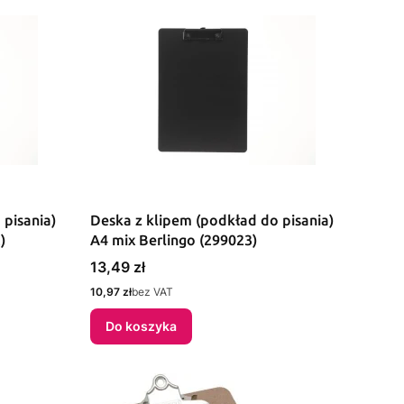
 pisania)
Deska z klipem (podkład do pisania)
)
A4 mix Berlingo (299023)
Cena
13,49 zł
Cena
10,97 zł
bez VAT
Do koszyka