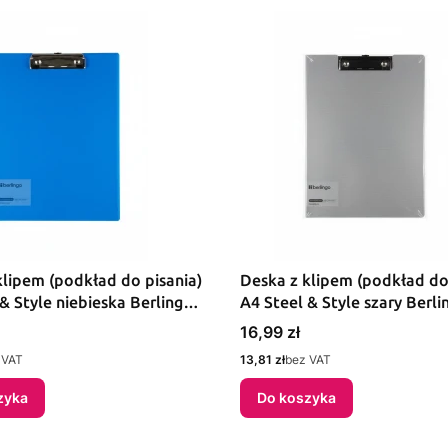
klipem (podkład do pisania)
Deska z klipem (podkład do
& Style niebieska Berlingo
A4 Steel & Style szary Berli
(299030)
Cena
16,99 zł
Cena
 VAT
13,81 zł
bez VAT
zyka
Do koszyka