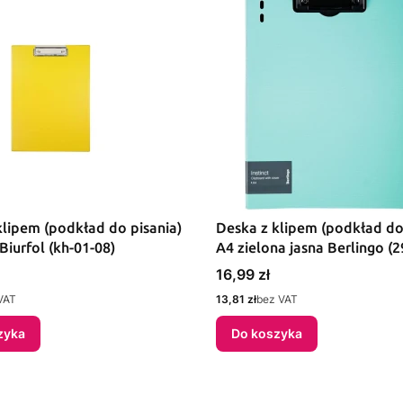
klipem (podkład do pisania)
Deska z klipem (podkład do
Biurfol (kh-01-08)
A4 zielona jasna Berlingo (
Cena
16,99 zł
Cena
VAT
13,81 zł
bez VAT
zyka
Do koszyka