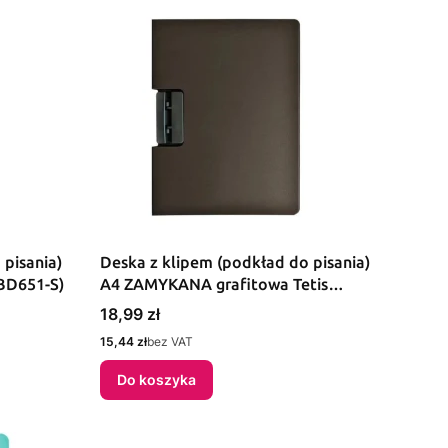
 pisania)
Deska z klipem (podkład do pisania)
BD651-S)
A4 ZAMYKANA grafitowa Tetis
(BD651-S2)
Cena
18,99 zł
Cena
15,44 zł
bez VAT
Do koszyka