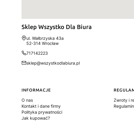
Sklep Wszystko Dla Biura
Adres:
ul. Wałbrzyska 43a
52-314 Wrocław
717142223
sklep@wszystkodlabiura.pl
Linki w stopce
INFORMACJE
REGULA
O nas
Zwroty i r
Kontakt i dane firmy
Regulamin
Polityka prywatności
Jak kupować?