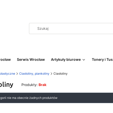
rocław
Serwis Wrocław
Artykuły biurowe
Tonery i Tu
 plastyczne
Ciastoliny, piankoliny
Ciastoliny
oliny
Produkty:
Brak
 produktów
egorii nie ma obecnie żadnych produktów