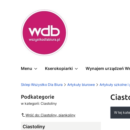
Menu
Kserokopiarki
Wynajem urządzeń W
Sklep Wszystko Dla Biura
Artykuły biurowe
Artykuły szkolne i
Ciast
Podkategorie
w kategorii: Ciastoliny
Lista
W tej kat
Wróć do: Ciastoliny, piankoliny
Ciastoliny