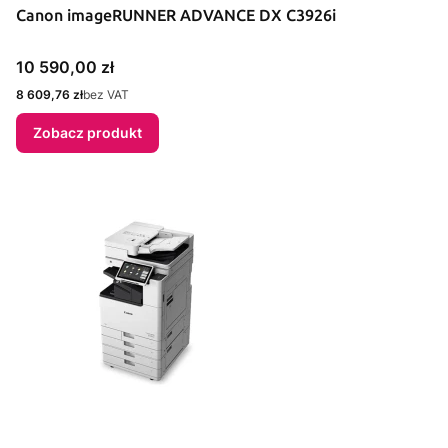
Canon imageRUNNER ADVANCE DX C3926i
Cena
10 590,00 zł
Cena
8 609,76 zł
bez VAT
Zobacz produkt