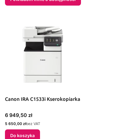
Canon IRA C1533i Kserokopiarka
Cena
6 949,50 zł
Cena
5 650,00 zł
bez VAT
Do koszyka