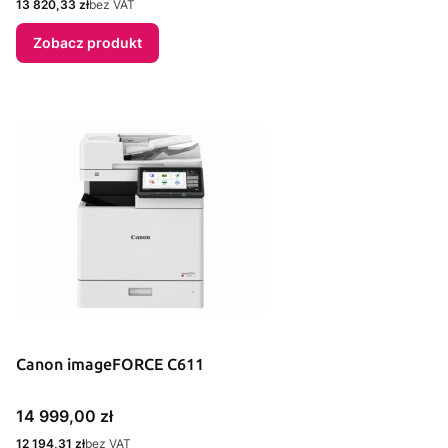
Cena
13 820,33 zł
bez VAT
Zobacz produkt
Canon imageFORCE C611
Cena
14 999,00 zł
Cena
12 194,31 zł
bez VAT