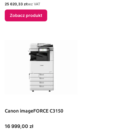
Cena
25 620,33 zł
bez VAT
Zobacz produkt
Canon imageFORCE C3150
Cena
16 999,00 zł