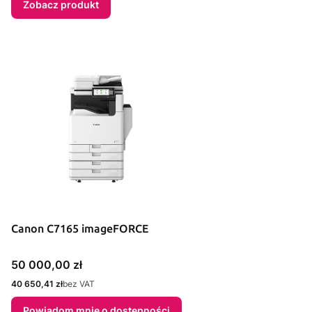
Zobacz produkt
Canon C7165 imageFORCE
Cena
50 000,00 zł
Cena
40 650,41 zł
bez VAT
Powiadom mnie o dostępności