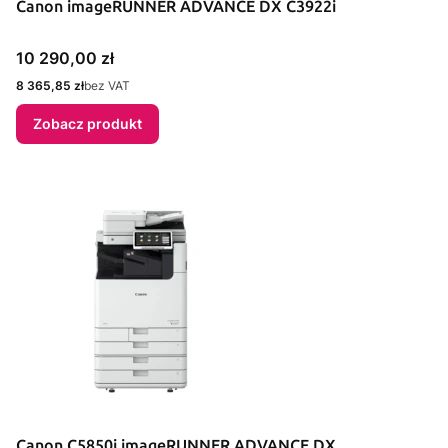
Canon imageRUNNER ADVANCE DX C3922i
Cena
10 290,00 zł
Cena
8 365,85 zł
bez VAT
Zobacz produkt
Canon C5850i imageRUNNER ADVANCE DX