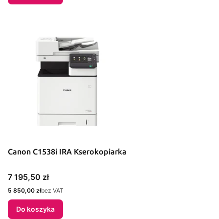
Canon C1538i IRA Kserokopiarka
Cena
7 195,50 zł
Cena
5 850,00 zł
bez VAT
Do koszyka