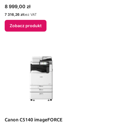
Cena
8 999,00 zł
Cena
7 316,26 zł
bez VAT
Zobacz produkt
Canon C5140 imageFORCE