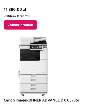
Cena
11 890,00 zł
Cena
9 666,67 zł
bez VAT
Zobacz produkt
Canon imageRUNNER ADVANCE DX C3935i