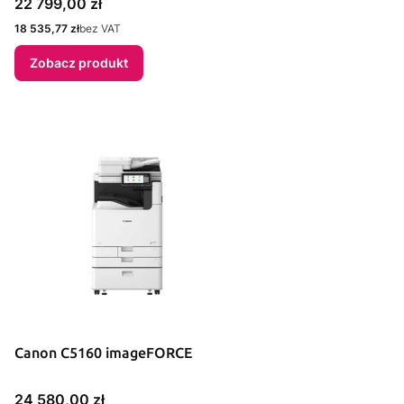
Cena
22 799,00 zł
Cena
18 535,77 zł
bez VAT
Zobacz produkt
Canon C5160 imageFORCE
Cena
24 580,00 zł