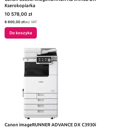
Kserokopiarka
Cena
10 578,00 zł
Cena
8 600,00 zł
bez VAT
Do koszyka
Canon imageRUNNER ADVANCE DX C3930i