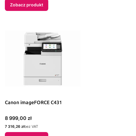
Zobacz produkt
Canon imageFORCE C431
Cena
8 999,00 zł
Cena
7 316,26 zł
bez VAT