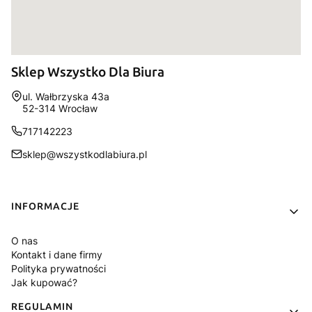
Sklep Wszystko Dla Biura
Adres:
ul. Wałbrzyska 43a
52-314 Wrocław
717142223
sklep@wszystkodlabiura.pl
Linki w stopce
INFORMACJE
O nas
Kontakt i dane firmy
Polityka prywatności
Jak kupować?
REGULAMIN