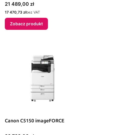
Cena
21 489,00 zł
Cena
17 470,73 zł
bez VAT
Zobacz produkt
Canon C5150 imageFORCE