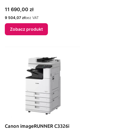
Cena
11 690,00 zł
Cena
9 504,07 zł
bez VAT
Zobacz produkt
Canon imageRUNNER C3326i