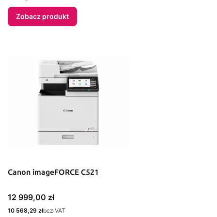
Zobacz produkt
Canon imageFORCE C521
Cena
12 999,00 zł
Cena
10 568,29 zł
bez VAT