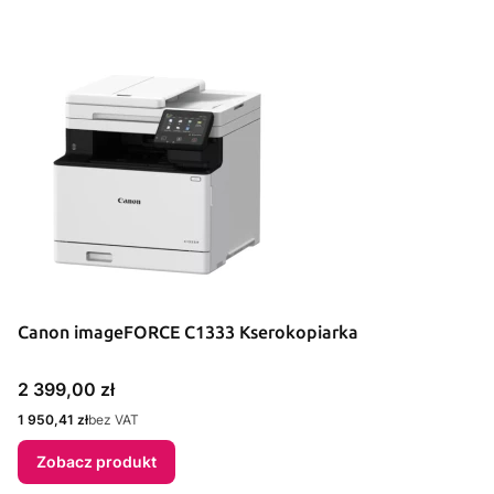
Canon imageFORCE C1333 Kserokopiarka
Cena
2 399,00 zł
Cena
1 950,41 zł
bez VAT
Zobacz produkt