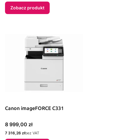
Zobacz produkt
Canon imageFORCE C331
Cena
8 999,00 zł
Cena
7 316,26 zł
bez VAT