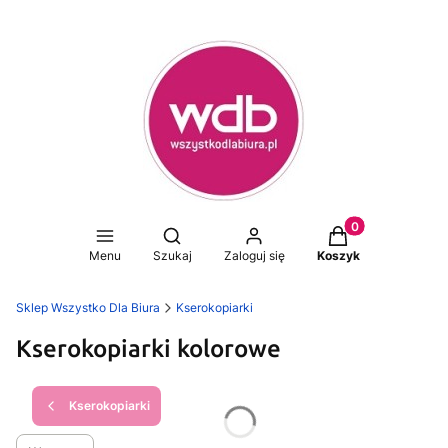
Produkty w koszy
Otwórz wyszukiwarkę
Menu
Szukaj
Zaloguj się
Koszyk
Sklep Wszystko Dla Biura
Kserokopiarki
Kserokopiarki kolorowe
Kserokopiarki