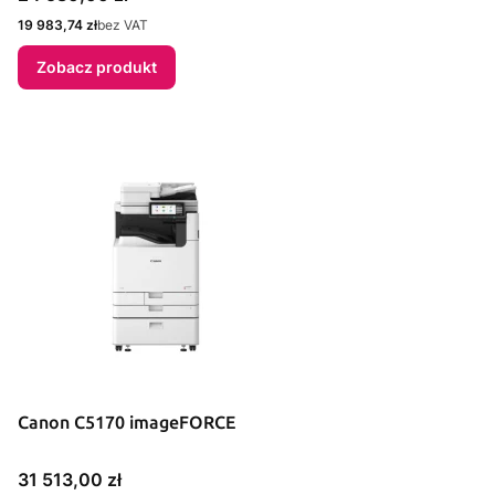
Cena
19 983,74 zł
bez VAT
Zobacz produkt
Canon C5170 imageFORCE
Cena
31 513,00 zł