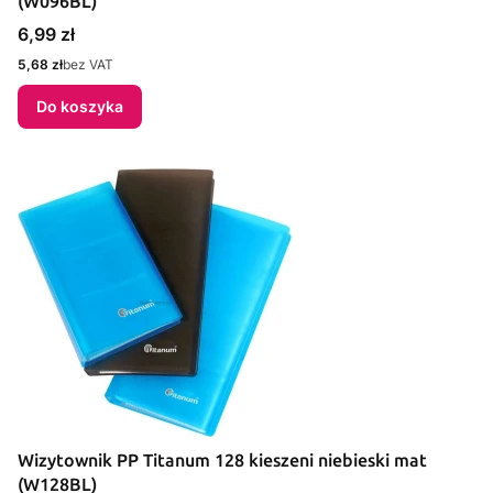
(W096BL)
Cena
6,99 zł
Cena
5,68 zł
bez VAT
Do koszyka
Wizytownik PP Titanum 128 kieszeni niebieski mat
(W128BL)