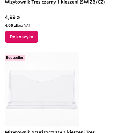
Wizytownik Tres czarny 1 kieszeni (SWIZB/CZ)
Cena
4,99 zł
Cena
4,06 zł
bez VAT
Do koszyka
Bestseller
Wizytownik przeźroczysty 1 kieszeni Tres