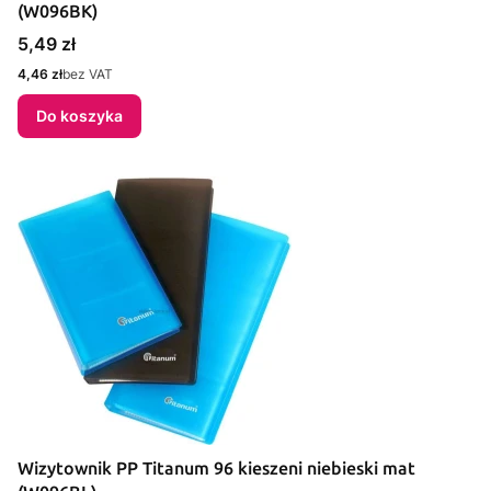
(W096BK)
Cena
5,49 zł
Cena
4,46 zł
bez VAT
Do koszyka
Wizytownik PP Titanum 96 kieszeni niebieski mat