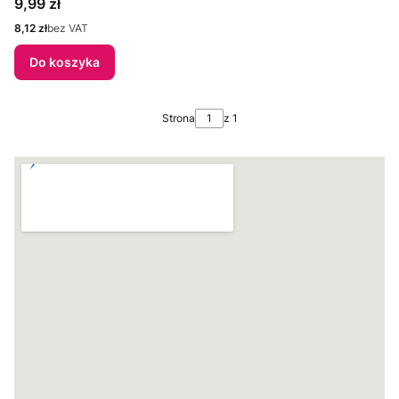
Cena
9,99 zł
Cena
8,12 zł
bez VAT
Do koszyka
Strona
z 1