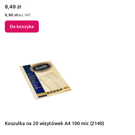
Cena
8,49 zł
Cena
6,90 zł
bez VAT
Do koszyka
Koszulka na 20 wizytówek A4 100 mic (2140)