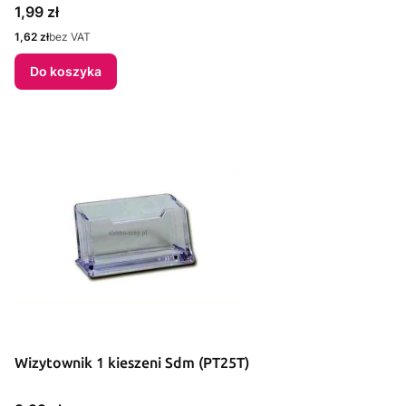
Cena
1,99 zł
Cena
1,62 zł
bez VAT
Do koszyka
Wizytownik 1 kieszeni Sdm (PT25T)