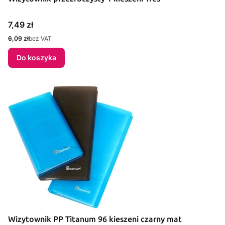
Cena
7,49 zł
Cena
6,09 zł
bez VAT
Do koszyka
Wizytownik PP Titanum 96 kieszeni czarny mat