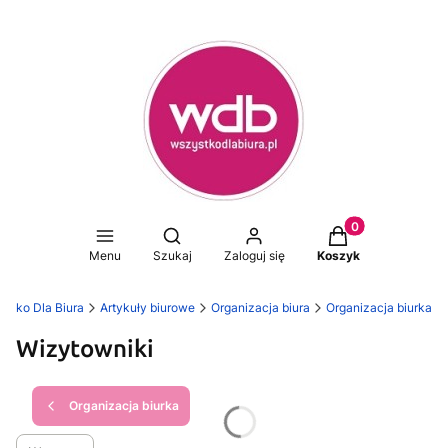
Produkty w koszy
Otwórz wyszukiwarkę
Menu
Szukaj
Zaloguj się
Koszyk
stko Dla Biura
Artykuły biurowe
Organizacja biura
Organizacja biurka
Wizytowniki
Organizacja biurka