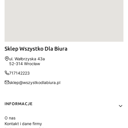
Sklep Wszystko Dla Biura
Adres:
ul. Wałbrzyska 43a
52-314 Wrocław
717142223
sklep@wszystkodlabiura.pl
Linki w stopce
INFORMACJE
O nas
Kontakt i dane firmy