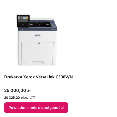
Drukarka Xerox VersaLink C500V/N
Cena
25 000,00 zł
Cena
20 325,20 zł
bez VAT
Powiadom mnie o dostępności