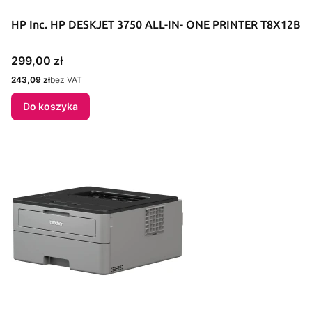
HP Inc. HP DESKJET 3750 ALL-IN- ONE PRINTER T8X12B
Cena
299,00 zł
Cena
243,09 zł
bez VAT
Do koszyka