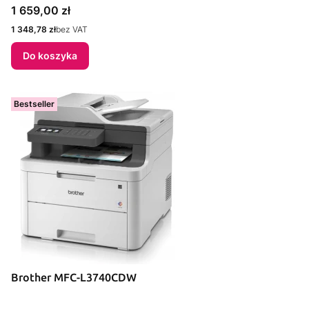
Cena
1 659,00 zł
Cena
1 348,78 zł
bez VAT
Do koszyka
Bestseller
Brother MFC-L3740CDW