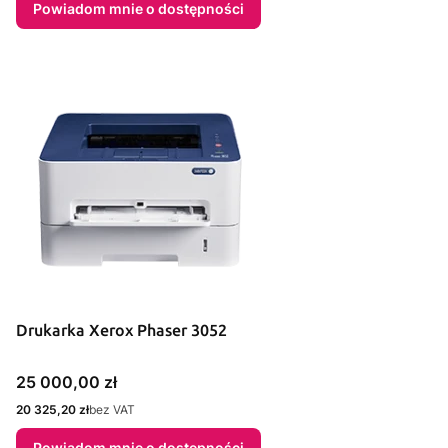
Powiadom mnie o dostępności
Drukarka Xerox Phaser 3052
Cena
25 000,00 zł
Cena
20 325,20 zł
bez VAT
Powiadom mnie o dostępności