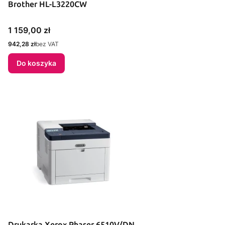
Brother HL-L3220CW
Cena
1 159,00 zł
Cena
942,28 zł
bez VAT
Do koszyka
Drukarka Xerox Phaser 6510V/DN