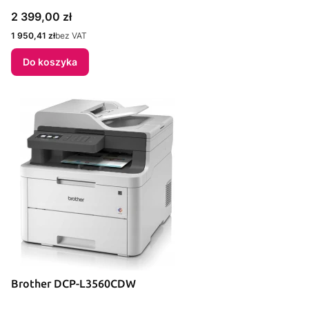
Cena
2 399,00 zł
Cena
1 950,41 zł
bez VAT
Do koszyka
Brother DCP-L3560CDW