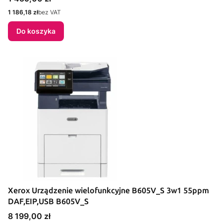
Cena
1 186,18 zł
bez VAT
Do koszyka
Xerox Urządzenie wielofunkcyjne B605V_S 3w1 55ppm
DAF,EIP,USB B605V_S
Cena
8 199,00 zł