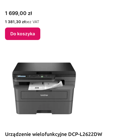
Cena
1 699,00 zł
Cena
1 381,30 zł
bez VAT
Do koszyka
Urządzenie wielofunkcyjne DCP-L2622DW