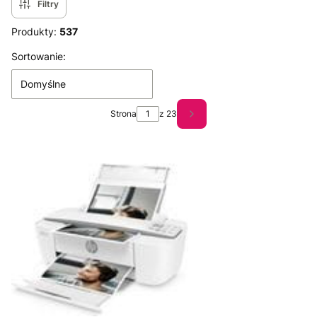
Filtry
Produkty:
537
Lista produktów
Sortowanie:
Domyślne
Strona
z 23
Następne produkty