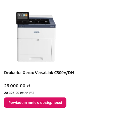
Drukarka Xerox VersaLink C500V/DN
Cena
25 000,00 zł
Cena
20 325,20 zł
bez VAT
Powiadom mnie o dostępności