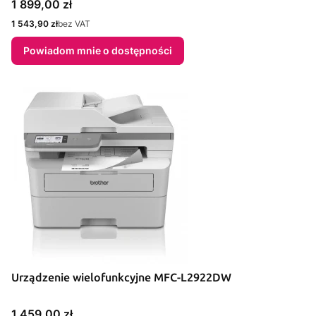
Cena
1 899,00 zł
Cena
1 543,90 zł
bez VAT
Powiadom mnie o dostępności
Urządzenie wielofunkcyjne MFC-L2922DW
Cena
1 459,00 zł