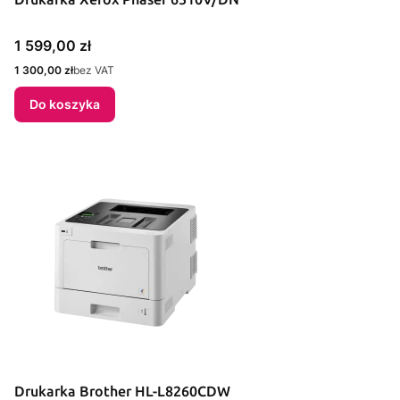
Cena
1 599,00 zł
Cena
1 300,00 zł
bez VAT
Do koszyka
Drukarka Brother HL-L8260CDW