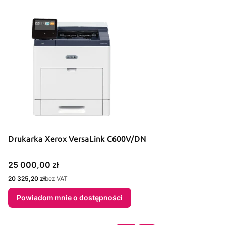
Drukarka Xerox VersaLink C600V/DN
Cena
25 000,00 zł
Cena
20 325,20 zł
bez VAT
Powiadom mnie o dostępności