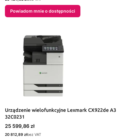
Powiadom mnie o dostępności
Urządzenie wielofunkcyjne Lexmark CX922de A3
32C0231
Cena
25 599,86 zł
Cena
20 812,89 zł
bez VAT