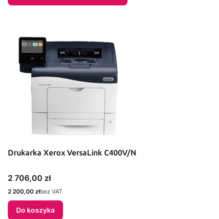
Drukarka Xerox VersaLink C400V/N
Cena
2 706,00 zł
Cena
2 200,00 zł
bez VAT
Do koszyka