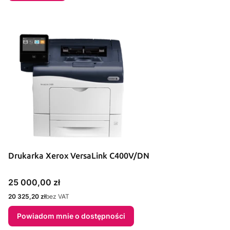
Drukarka Xerox VersaLink C400V/DN
Cena
25 000,00 zł
Cena
20 325,20 zł
bez VAT
Powiadom mnie o dostępności