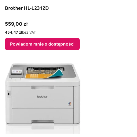
Brother HL-L2312D
Cena
559,00 zł
Cena
454,47 zł
bez VAT
Powiadom mnie o dostępności