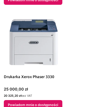
Drukarka Xerox Phaser 3330
Cena
25 000,00 zł
Cena
20 325,20 zł
bez VAT
Powiadom mnie o dostępności