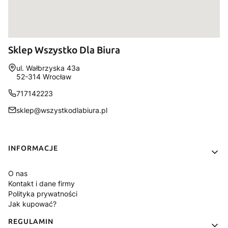
Sklep Wszystko Dla Biura
Adres:
ul. Wałbrzyska 43a
52-314 Wrocław
717142223
sklep@wszystkodlabiura.pl
Linki w stopce
INFORMACJE
O nas
Kontakt i dane firmy
Polityka prywatności
Jak kupować?
REGULAMIN