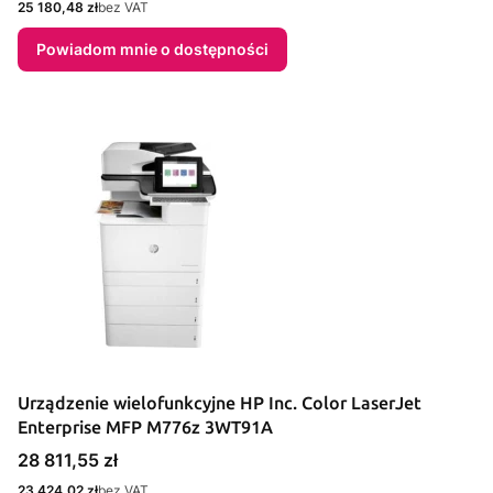
Cena
25 180,48 zł
bez VAT
Powiadom mnie o dostępności
Urządzenie wielofunkcyjne HP Inc. Color LaserJet
Enterprise MFP M776z 3WT91A
Cena
28 811,55 zł
Cena
23 424,02 zł
bez VAT