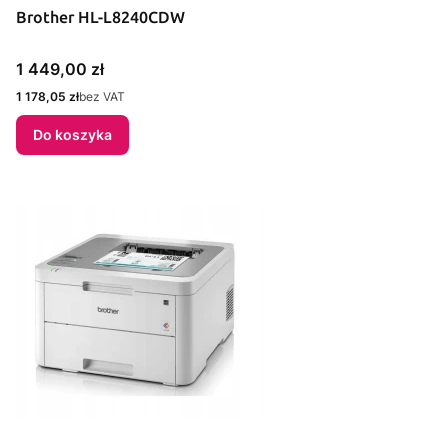
Brother HL-L8240CDW
Cena
1 449,00 zł
Cena
1 178,05 zł
bez VAT
Do koszyka