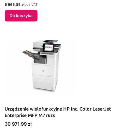
Cena
6 665,85 zł
bez VAT
Do koszyka
Urządzenie wielofunkcyjne HP Inc. Color LaserJet
Enterprise MFP M776zs
Cena
30 971,99 zł