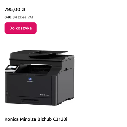
Cena
795,00 zł
Cena
646,34 zł
bez VAT
Do koszyka
Konica Minolta Bizhub C3120i