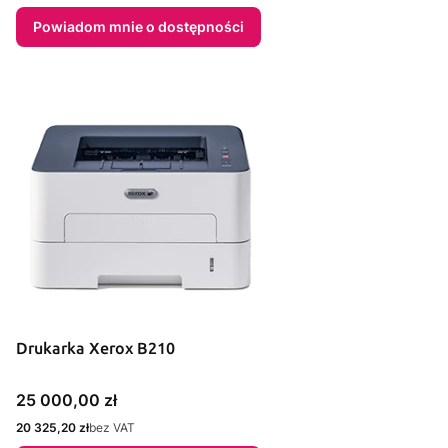
Powiadom mnie o dostępności
Drukarka Xerox B210
Cena
25 000,00 zł
Cena
20 325,20 zł
bez VAT