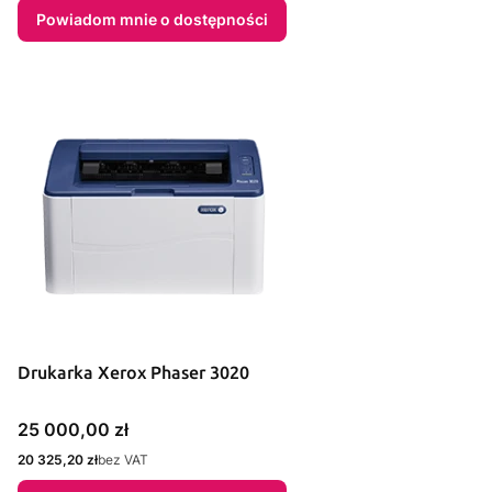
Powiadom mnie o dostępności
Drukarka Xerox Phaser 3020
Cena
25 000,00 zł
Cena
20 325,20 zł
bez VAT