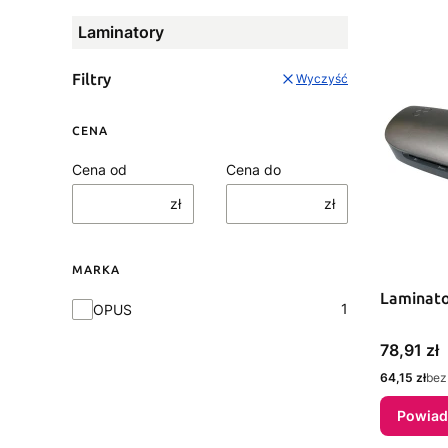
Laminatory
Filtry
Wyczyść
CENA
Cena od
Cena do
zł
zł
MARKA
Laminat
Marka
1
OPUS
Cena
78,91 zł
Cena
64,15 zł
bez
Powiad