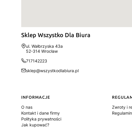
Sklep Wszystko Dla Biura
Adres:
ul. Wałbrzyska 43a
52-314 Wrocław
717142223
sklep@wszystkodlabiura.pl
Linki w stopce
INFORMACJE
REGULA
O nas
Zwroty i r
Kontakt i dane firmy
Regulamin
Polityka prywatności
Jak kupować?