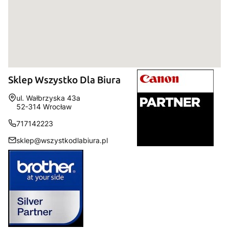
Sklep Wszystko Dla Biura
Adres:
ul. Wałbrzyska 43a
52-314 Wrocław
717142223
sklep@wszystkodlabiura.pl