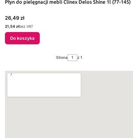
Płyn do pielęgnacji mebli Clinex Delos Shine 1l (77-145)
Cena
26,49 zł
Cena
21,54 zł
bez VAT
Do koszyka
Strona
z 1