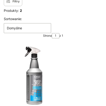
Filtry
Produkty:
2
Lista produktów
Sortowanie:
Domyślne
Strona
z 1