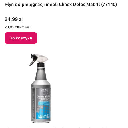
Płyn do pielęgnacji mebli Clinex Delos Mat 1l (77140)
Cena
24,99 zł
Cena
20,32 zł
bez VAT
Do koszyka