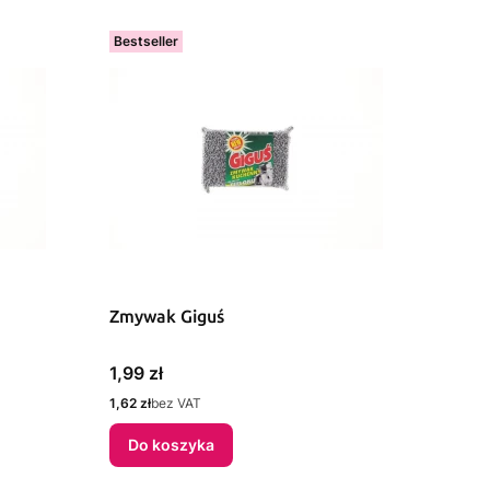
Bestseller
Zmywak Giguś
Cena
1,99 zł
Cena
1,62 zł
bez VAT
Do koszyka