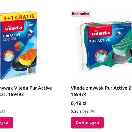
Bestseller
mywak Vileda Pur Active
Vileda zmywak Pur Active 2 
szt. 169492
169474
Cena
6,49 zł
Cena
VAT
5,28 zł
bez VAT
zyka
Do koszyka