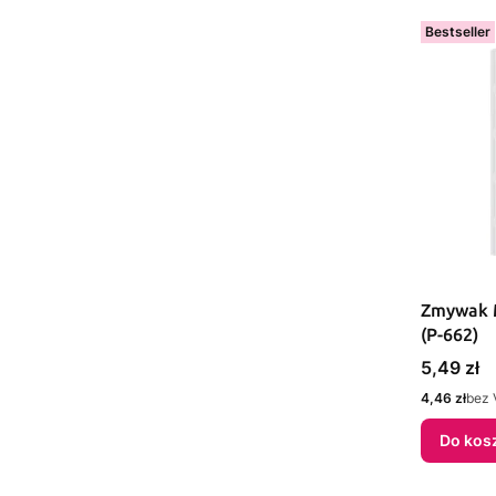
Bestseller
Zmywak M
(P-662)
Cena
5,49 zł
Cena
4,46 zł
bez 
Do kos