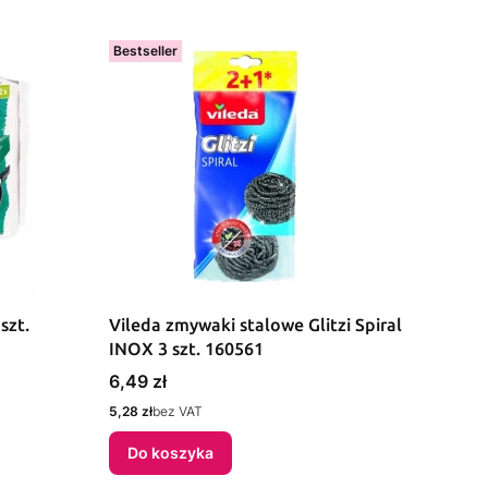
Bestseller
szt.
Vileda zmywaki stalowe Glitzi Spiral
INOX 3 szt. 160561
Cena
6,49 zł
Cena
5,28 zł
bez VAT
Do koszyka