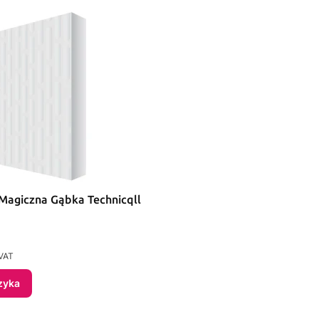
agiczna Gąbka Technicqll
VAT
zyka