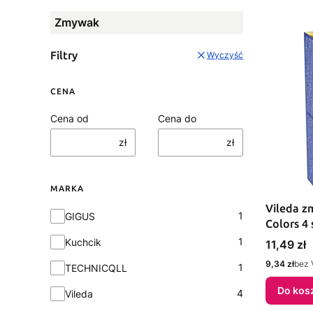
Zmywak
Filtry
Wyczyść
CENA
Cena od
Cena do
zł
zł
MARKA
Vileda z
Marka
1
GIGUS
Colors 4 
1
Kuchcik
Cena
11,49 zł
Cena
9,34 zł
bez 
1
TECHNICQLL
Do kos
4
Vileda