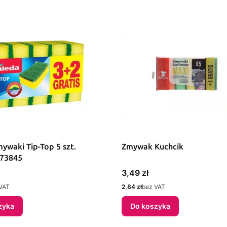
ywaki Tip-Top 5 szt.
Zmywak Kuchcik
173845
Cena
3,49 zł
Cena
VAT
2,84 zł
bez VAT
zyka
Do koszyka