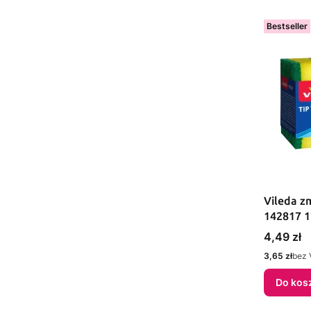
Bestseller
Vileda zm
142817 
Cena
4,49 zł
Cena
3,65 zł
bez 
Do kos