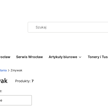
rocław
Serwis Wrocław
Artykuły biurowe
Tonery i Tu
tania
Zmywak
ak
Produkty:
7
 produktów
e:
ne