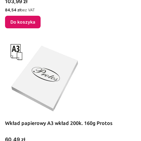
Cena
103,99 zł
Cena
84,54 zł
bez VAT
Do koszyka
Wkład papierowy A3 wkład 200k. 160g Protos
Cena
60,49 zł