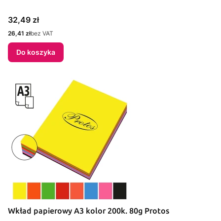
Cena
32,49 zł
Cena
26,41 zł
bez VAT
Do koszyka
Wkład papierowy A3 kolor 200k. 80g Protos