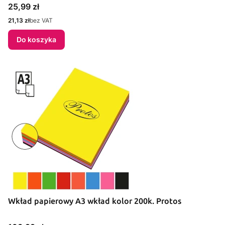
Cena
25,99 zł
Cena
21,13 zł
bez VAT
Do koszyka
Wkład papierowy A3 wkład kolor 200k. Protos