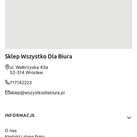
Sklep Wszystko Dla Biura
Adres:
ul. Wałbrzyska 43a
52-314 Wrocław
717142223
sklep@wszystkodlabiura.pl
Linki w stopce
INFORMACJE
O nas
Kontakt i dane firmy