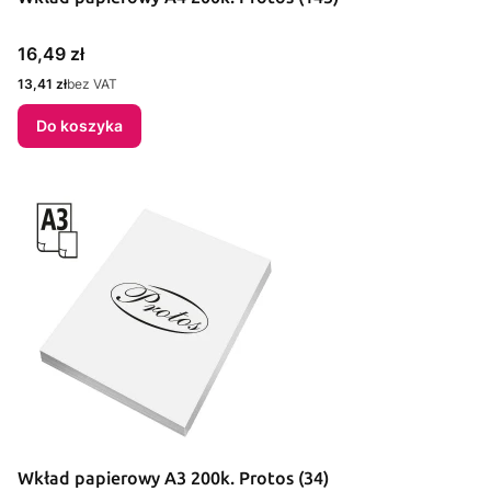
Cena
16,49 zł
Cena
13,41 zł
bez VAT
Do koszyka
Wkład papierowy A3 200k. Protos (34)