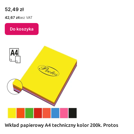
Cena
52,49 zł
Cena
42,67 zł
bez VAT
Do koszyka
Wkład papierowy A4 techniczny kolor 200k. Protos