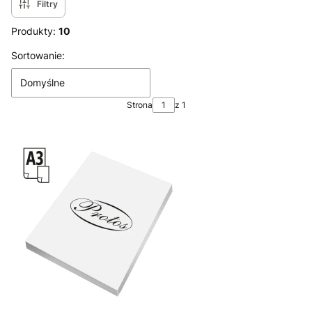
Filtry
Produkty:
10
Lista produktów
Sortowanie:
Domyślne
Strona
z 1