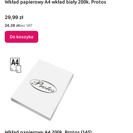
Wkład papierowy A4 wkład biały 200k. Protos
Cena
29,99 zł
Cena
24,38 zł
bez VAT
Do koszyka
Wkład papierowy A4 200k. Protos (145)