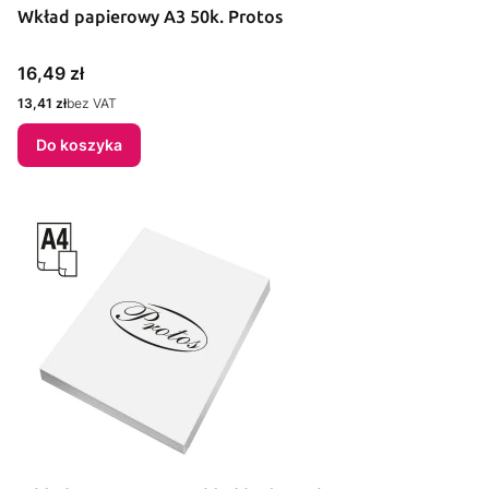
Wkład papierowy A3 50k. Protos
Cena
16,49 zł
Cena
13,41 zł
bez VAT
Do koszyka