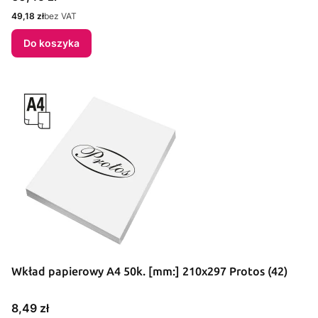
Cena
49,18 zł
bez VAT
Do koszyka
Wkład papierowy A4 50k. [mm:] 210x297 Protos (42)
Cena
8,49 zł