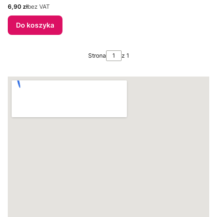
Cena
6,90 zł
bez VAT
Do koszyka
Strona
z 1