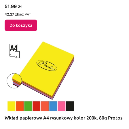
Cena
51,99 zł
Cena
42,27 zł
bez VAT
Do koszyka
Wkład papierowy A4 rysunkowy kolor 200k. 80g Protos