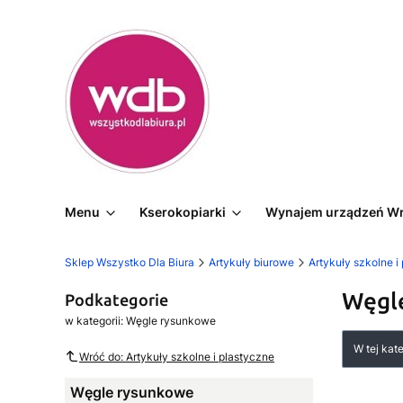
Menu
Kserokopiarki
Wynajem urządzeń W
Sklep Wszystko Dla Biura
Artykuły biurowe
Artykuły szkolne i
Węgl
Podkategorie
w kategorii: Węgle rysunkowe
Lista
W tej kat
Wróć do: Artykuły szkolne i plastyczne
Węgle rysunkowe