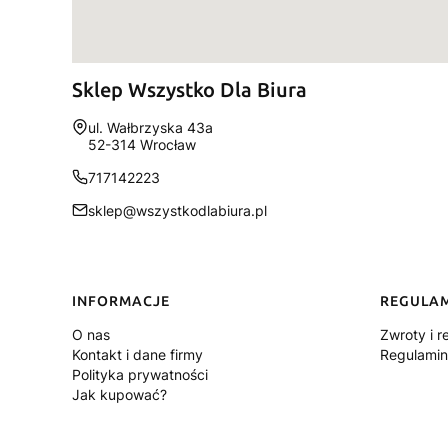
Sklep Wszystko Dla Biura
Adres:
ul. Wałbrzyska 43a
52-314 Wrocław
717142223
sklep@wszystkodlabiura.pl
Linki w stopce
INFORMACJE
REGULA
O nas
Zwroty i r
Kontakt i dane firmy
Regulamin
Polityka prywatności
Jak kupować?