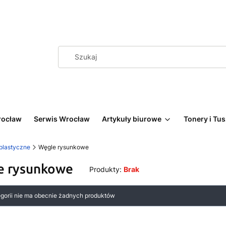
rocław
Serwis Wrocław
Artykuły biurowe
Tonery i Tu
 plastyczne
Węgle rysunkowe
e rysunkowe
Produkty:
Brak
 produktów
egorii nie ma obecnie żadnych produktów