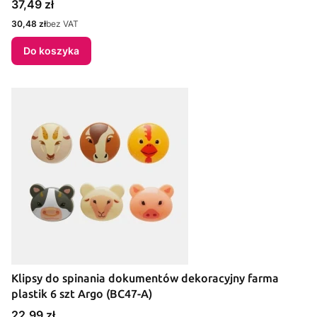
Cena
37,49 zł
Cena
30,48 zł
bez VAT
Do koszyka
Klipsy do spinania dokumentów dekoracyjny farma
plastik 6 szt Argo (BC47-A)
Cena
22,99 zł