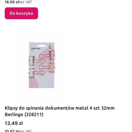
Cena
18,69 zł
bez VAT
Do koszyka
Klipsy do spinania dokumentów metal 4 szt 32mm
Berlingo (328211)
Cena
13,49 zł
Cena
10,97 zł
bez VAT