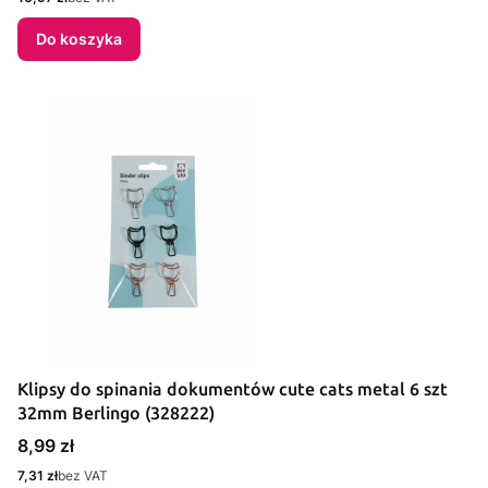
Do koszyka
Klipsy do spinania dokumentów cute cats metal 6 szt
32mm Berlingo (328222)
Cena
8,99 zł
Cena
7,31 zł
bez VAT