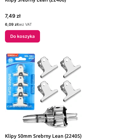
Cena
7,49 zł
Cena
6,09 zł
bez VAT
Do koszyka
Klipy 50mm Srebrny Lean (22405)