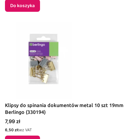
Do koszyka
Klipsy do spinania dokumentów metal 10 szt 19mm
Berlingo (330194)
Cena
7,99 zł
Cena
6,50 zł
bez VAT