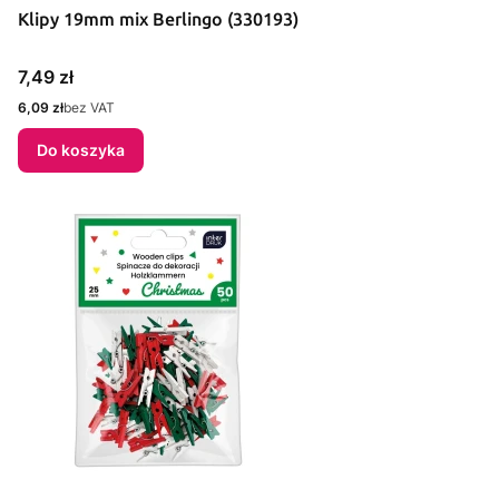
Klipy 19mm mix Berlingo (330193)
Cena
7,49 zł
Cena
6,09 zł
bez VAT
Do koszyka