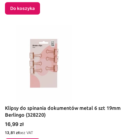
Do koszyka
Klipsy do spinania dokumentów metal 6 szt 19mm
Berlingo (328220)
Cena
16,99 zł
Cena
13,81 zł
bez VAT