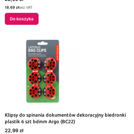
Cena
18,69 zł
bez VAT
Do koszyka
Klipsy do spinania dokumentów dekoracyjny biedronki
plastik 6 szt bdmm Argo (BC22)
Cena
22,99 zł