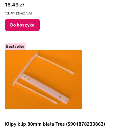
Cena
16,49 zł
Cena
13,41 zł
bez VAT
Do koszyka
Bestseller
Klipy klip 80mm biała Tres (5901878230863)