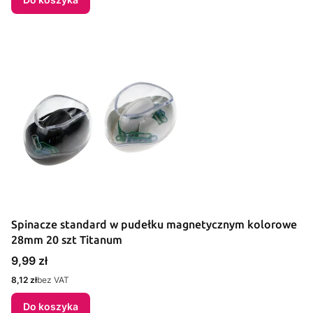
Spinacze standard w pudełku magnetycznym kolorowe
28mm 20 szt Titanum
Cena
9,99 zł
Cena
8,12 zł
bez VAT
Do koszyka