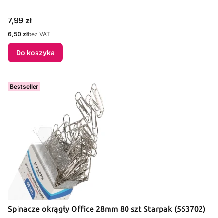
Cena
7,99 zł
Cena
6,50 zł
bez VAT
Do koszyka
Bestseller
Spinacze okrągły Office 28mm 80 szt Starpak (563702)