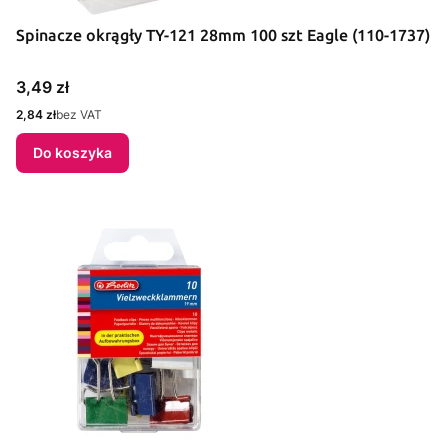
Spinacze okrągły TY-121 28mm 100 szt Eagle (110-1737)
Cena
3,49 zł
Cena
2,84 zł
bez VAT
Do koszyka