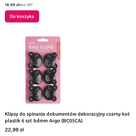
Cena
18,69 zł
bez VAT
Do koszyka
Klipsy do spinania dokumentów dekoracyjny czarny kot
plastik 6 szt bdmm Argo (BC05CA)
Cena
22,99 zł