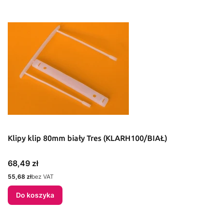
Klipy klip 80mm biały Tres (KLARH100/BIAŁ)
Cena
68,49 zł
Cena
55,68 zł
bez VAT
Do koszyka