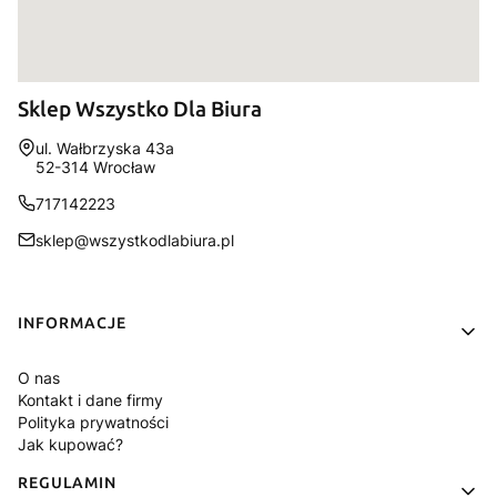
Sklep Wszystko Dla Biura
Adres:
ul. Wałbrzyska 43a
52-314 Wrocław
717142223
sklep@wszystkodlabiura.pl
Linki w stopce
INFORMACJE
O nas
Kontakt i dane firmy
Polityka prywatności
Jak kupować?
REGULAMIN