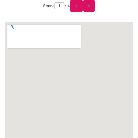
Strona
z 4
Przejdź do ostatniej st