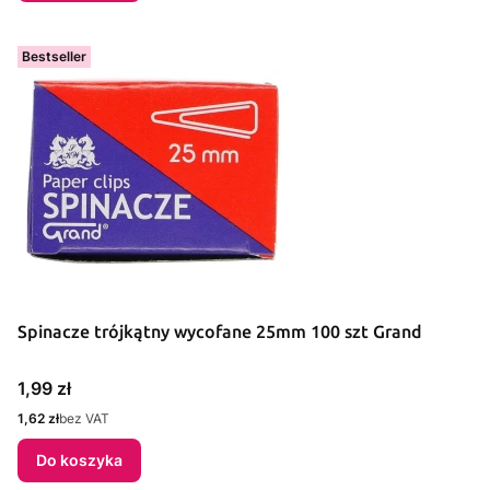
Bestseller
Spinacze trójkątny wycofane 25mm 100 szt Grand
Cena
1,99 zł
Cena
1,62 zł
bez VAT
Do koszyka