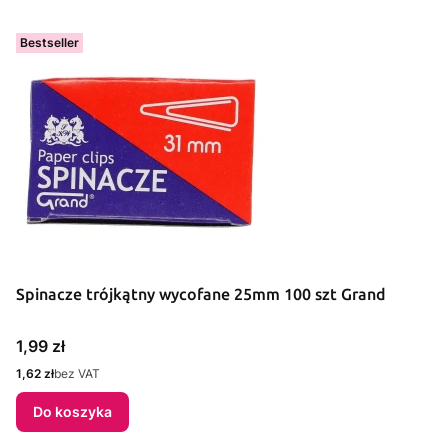
Bestseller
Spinacze trójkątny wycofane 25mm 100 szt Grand
Cena
1,99 zł
Cena
1,62 zł
bez VAT
Do koszyka