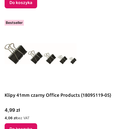
Do koszyka
Bestseller
Klipy 41mm czarny Office Products (18095119-05)
Cena
4,99 zł
Cena
4,06 zł
bez VAT
Do koszyka