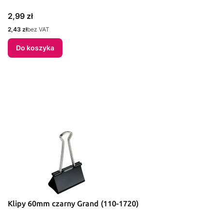
Cena
2,99 zł
Cena
2,43 zł
bez VAT
Do koszyka
Klipy 60mm czarny Grand (110-1720)