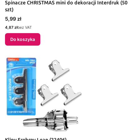
Spinacze CHRISTMAS mini do dekoracji Interdruk (50
szt)
Cena
5,99 zł
Cena
4,87 zł
bez VAT
Do koszyka
Klipy Srebrny Lean (22406)