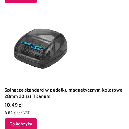
Spinacze standard w pudełku magnetycznym kolorowe
28mm 20 szt Titanum
Cena
10,49 zł
Cena
8,53 zł
bez VAT
Do koszyka