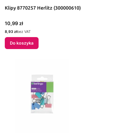
Klipy 8770257 Herlitz (300000610)
Cena
10,99 zł
Cena
8,93 zł
bez VAT
Do koszyka