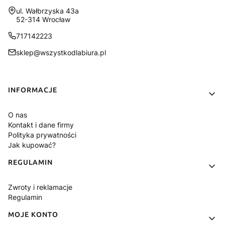
Adres:
ul. Wałbrzyska 43a
52-314 Wrocław
717142223
sklep@wszystkodlabiura.pl
Linki w stopce
INFORMACJE
O nas
Kontakt i dane firmy
Polityka prywatności
Jak kupować?
REGULAMIN
Zwroty i reklamacje
Regulamin
MOJE KONTO