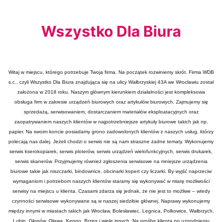
Wszystko Dla Biura
Witaj w miejscu, którego potrzebuje Twoja firma. Na początek rozwiniemy skrót. Firma WDB
s.c., czyli Wszystko Dla Biura znajdująca się na ulicy Wałbrzyskiej 43A we Wrocławiu został
założona w 2018 roku. Naszym głównym kierunkiem działalności jest kompleksowa
obsługa firm w zakresie urządzeń biurowych oraz artykułów biurowych. Zajmujemy się
sprzedażą, serwisowaniem, dostarczaniem materiałów eksploatacyjnych oraz
zaopatrywaniem naszych klientów w najpotrzebniejsze artykuły biurowe takich jak np.
papier. Na swoim koncie posiadamy grono zadowolonych klientów z naszych usług, którzy
polecają nas dalej. Jeżeli chodzi o serwis nie są nam straszne żadne tematy. Wykonujemy
serwis kserokopiarek, serwis ploterów, serwis urządzeń wielofunkcyjnych, serwis drukarek,
serwis skanerów. Przyjmujemy również zgłoszenia serwisowe na mniejsze urządzenia
biurowe takie jak niszczarki, bindownice, obcinarki kopert czy liczarki. By wyjść naprzeciw
wymaganiom i potrzebom naszych klientów staramy się wykonywać w miarę możliwości
serwisy na miejscu u klienta. Czasami zdarza się jednak, że nie jest to możliwe – wtedy
czynności serwisowe wykonywane są w naszej siedzibie głównej. Naprawy wykonujemy
między innymi w miastach takich jak Wrocław, Bolesławiec, Legnica, Polkowice, Wałbrzych,
Lubin, Głogów, Oława, Kępno, Brzeg i wiele innych. Na prośbę klienta po uzgodnieniu