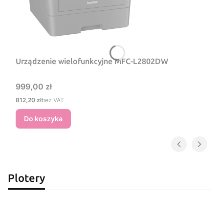
Urządzenie wielofunkcyjne MFC-L2802DW
Cena
999,00 zł
Cena
812,20 zł
bez VAT
Do koszyka
Plotery