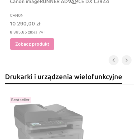
Canon imageRUNNER ADVANCE DX C3922i
PRODUCENT
CANON
Cena
10 290,00 zł
Cena
8 365,85 zł
bez VAT
Zobacz produkt
Drukarki i urządzenia wielofunkcyjne
Bestseller