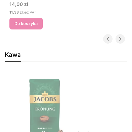
Cena
14,00 zł
Cena
11,38 zł
bez VAT
Do koszyka
Kawa