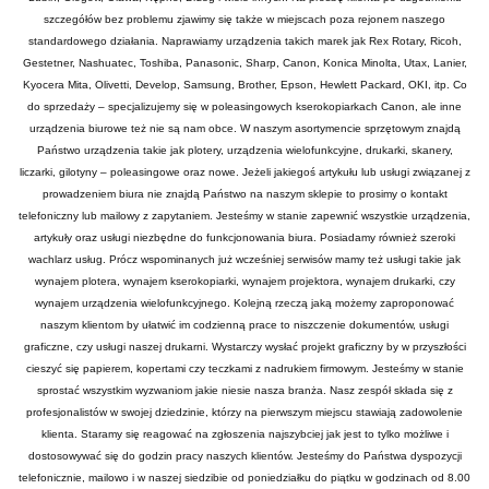
szczegółów bez problemu zjawimy się także w miejscach poza rejonem naszego
standardowego działania. Naprawiamy urządzenia takich marek jak Rex Rotary, Ricoh,
Gestetner, Nashuatec, Toshiba, Panasonic, Sharp, Canon, Konica Minolta, Utax, Lanier,
Kyocera Mita, Olivetti, Develop, Samsung, Brother, Epson, Hewlett Packard, OKI, itp. Co
do sprzedaży – specjalizujemy się w poleasingowych kserokopiarkach Canon, ale inne
urządzenia biurowe też nie są nam obce. W naszym asortymencie sprzętowym znajdą
Państwo urządzenia takie jak plotery, urządzenia wielofunkcyjne, drukarki, skanery,
liczarki, gilotyny – poleasingowe oraz nowe. Jeżeli jakiegoś artykułu lub usługi związanej z
prowadzeniem biura nie znajdą Państwo na naszym sklepie to prosimy o kontakt
telefoniczny lub mailowy z zapytaniem. Jesteśmy w stanie zapewnić wszystkie urządzenia,
artykuły oraz usługi niezbędne do funkcjonowania biura. Posiadamy również szeroki
wachlarz usług. Prócz wspominanych już wcześniej serwisów mamy też usługi takie jak
wynajem plotera, wynajem kserokopiarki, wynajem projektora, wynajem drukarki, czy
wynajem urządzenia wielofunkcyjnego. Kolejną rzeczą jaką możemy zaproponować
naszym klientom by ułatwić im codzienną prace to niszczenie dokumentów, usługi
graficzne, czy usługi naszej drukarni. Wystarczy wysłać projekt graficzny by w przyszłości
cieszyć się papierem, kopertami czy teczkami z nadrukiem firmowym. Jesteśmy w stanie
sprostać wszystkim wyzwaniom jakie niesie nasza branża. Nasz zespół składa się z
profesjonalistów w swojej dziedzinie, którzy na pierwszym miejscu stawiają zadowolenie
klienta. Staramy się reagować na zgłoszenia najszybciej jak jest to tylko możliwe i
dostosowywać się do godzin pracy naszych klientów. Jesteśmy do Państwa dyspozycji
telefonicznie, mailowo i w naszej siedzibie od poniedziałku do piątku w godzinach od 8.00