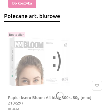
Do koszyka
Polecane art. biurowe
Bestseller
Papier ksero Bloom A4 biały 500k. 80g [mm:]
210x297
PRODUCENT
BLOOM