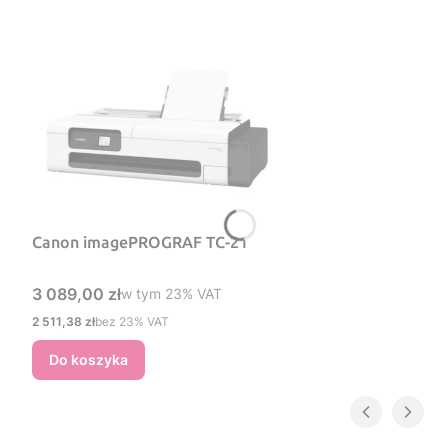
Canon imagePROGRAF TC-21
Cena brutto
3 089,00 zł
w tym %s VAT
w tym
23%
VAT
Cena netto
2 511,38 zł
bez 23% VAT
Do koszyka