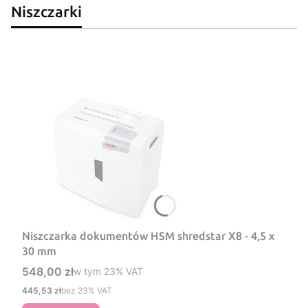
Niszczarki
Niszczarka dokumentów HSM shredstar X8 - 4,5 x
30 mm
Cena brutto
548,00 zł
w tym %s VAT
w tym
23%
VAT
Cena netto
445,53 zł
bez 23% VAT