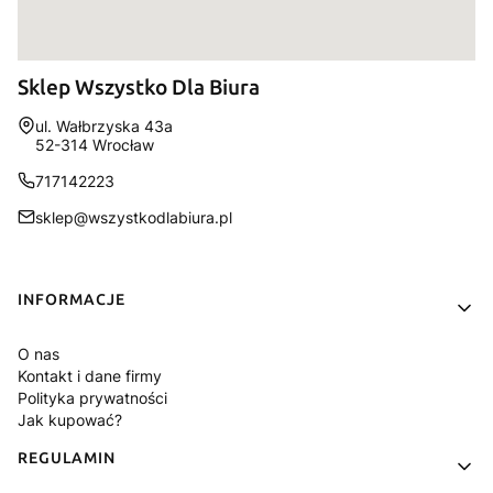
Sklep Wszystko Dla Biura
Adres:
ul. Wałbrzyska 43a
52-314 Wrocław
717142223
sklep@wszystkodlabiura.pl
Linki w stopce
INFORMACJE
O nas
Kontakt i dane firmy
Polityka prywatności
Jak kupować?
REGULAMIN