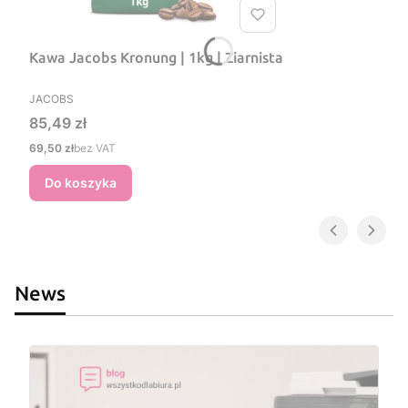
Kawa Jacobs Kronung | 1kg | Ziarnista
PRODUCENT
JACOBS
Cena
85,49 zł
Cena
69,50 zł
bez VAT
Do koszyka
News